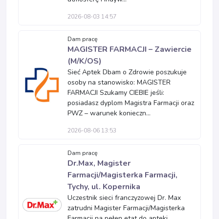
2026-08-03 14:57
Dam pracę
MAGISTER FARMACJI – Zawiercie
(M/K/OS)
Sieć Aptek Dbam o Zdrowie poszukuje
osoby na stanowisko: MAGISTER
FARMACJI Szukamy CIEBIE jeśli:
posiadasz dyplom Magistra Farmacji oraz
PWZ – warunek konieczn...
2026-08-06 13:53
Dam pracę
Dr.Max, Magister
Farmacji/Magisterka Farmacji,
Tychy, ul. Kopernika
Uczestnik sieci franczyzowej Dr. Max
zatrudni Magister Farmacji/Magisterka
Farmacji na pełen etat do apteki