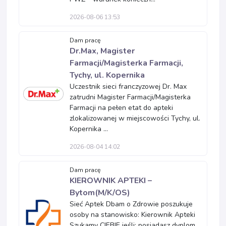
2026-08-06 13:53
Dam pracę
Dr.Max, Magister
Farmacji/Magisterka Farmacji,
Tychy, ul. Kopernika
Uczestnik sieci franczyzowej Dr. Max
zatrudni Magister Farmacji/Magisterka
Farmacji na pełen etat do apteki
zlokalizowanej w miejscowości Tychy, ul.
Kopernika ...
2026-08-04 14:02
Dam pracę
KIEROWNIK APTEKI –
Bytom(M/K/OS)
Sieć Aptek Dbam o Zdrowie poszukuje
osoby na stanowisko: Kierownik Apteki
Szukamy CIEBIE jeśli: posiadasz dyplom