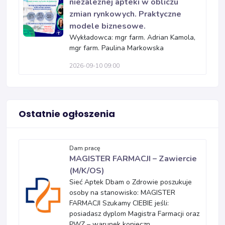
niezależnej apteki w obliczu
zmian rynkowych. Praktyczne
modele biznesowe.
Wykładowca: mgr farm. Adrian Kamola,
mgr farm. Paulina Markowska
2026-09-10 09:00
Ostatnie ogłoszenia
Dam pracę
MAGISTER FARMACJI – Zawiercie
(M/K/OS)
Sieć Aptek Dbam o Zdrowie poszukuje
osoby na stanowisko: MAGISTER
FARMACJI Szukamy CIEBIE jeśli:
posiadasz dyplom Magistra Farmacji oraz
PWZ – warunek konieczn...