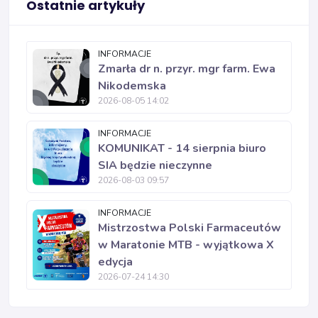
Ostatnie artykuły
INFORMACJE
Zmarła dr n. przyr. mgr farm. Ewa
Nikodemska
2026-08-05 14:02
INFORMACJE
KOMUNIKAT - 14 sierpnia biuro
SIA będzie nieczynne
2026-08-03 09:57
INFORMACJE
Mistrzostwa Polski Farmaceutów
w Maratonie MTB - wyjątkowa X
edycja
2026-07-24 14:30