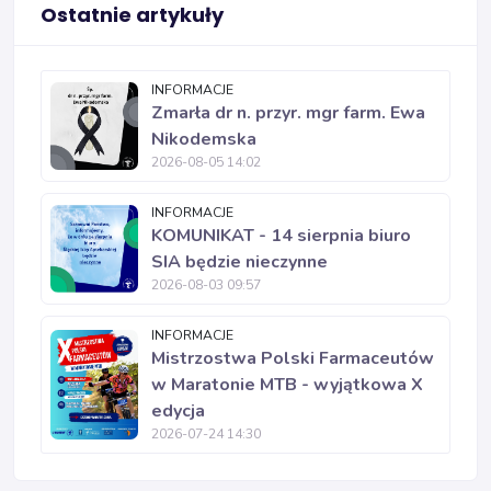
Ostatnie artykuły
INFORMACJE
Zmarła dr n. przyr. mgr farm. Ewa
Nikodemska
2026-08-05 14:02
INFORMACJE
KOMUNIKAT - 14 sierpnia biuro
SIA będzie nieczynne
2026-08-03 09:57
INFORMACJE
Mistrzostwa Polski Farmaceutów
w Maratonie MTB - wyjątkowa X
edycja
2026-07-24 14:30