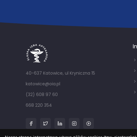
I
40-637 Katowice, ul Kryniczna 15
katowice@oia.pl
(32) 608 97 60
668 220 354