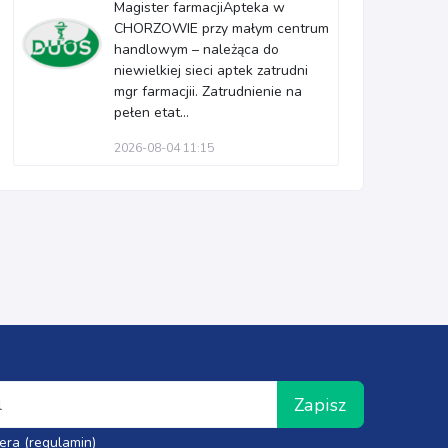
Magister farmacjiApteka w
CHORZOWIE przy małym centrum
handlowym – należąca do
niewielkiej sieci aptek zatrudni
mgr farmacjii. Zatrudnienie na
pełen etat...
2026-08-04 11:15
Zapisz
era (regulamin)