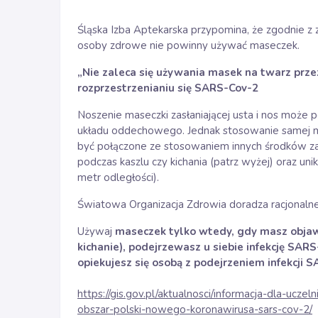
Śląska Izba Aptekarska przypomina, że zgodnie 
osoby zdrowe nie powinny używać maseczek.
„Nie zaleca się używania masek na twarz prze
rozprzestrzenianiu się SARS-Cov-2
Noszenie maseczki zasłaniającej usta i nos może p
układu oddechowego. Jednak stosowanie samej ma
być połączone ze stosowaniem innych środków za
podczas kaszlu czy kichania (patrz wyżej) oraz uni
metr odległości).
Światowa Organizacja Zdrowia doradza racjonaln
Używaj
maseczek tylko wtedy, gdy masz objaw
kichanie), podejrzewasz u siebie infekcję SA
opiekujesz się osobą z podejrzeniem infekcji 
https://gis.gov.pl/aktualnosci/informacja-dla-ucz
obszar-polski-nowego-koronawirusa-sars-cov-2/