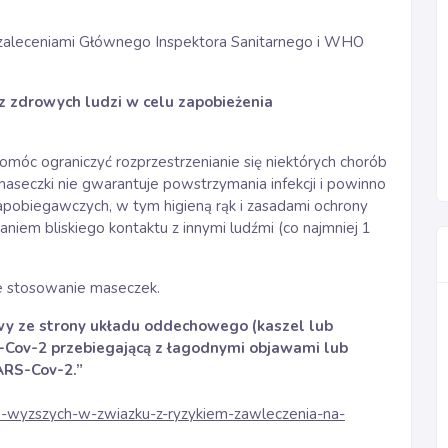
z zaleceniami Głównego Inspektora Sanitarnego i WHO
z zdrowych ludzi w celu zapobieżenia
omóc ograniczyć rozprzestrzenianie się niektórych chorób
seczki nie gwarantuje powstrzymania infekcji i powinno
pobiegawczych, w tym higieną rąk i zasadami ochrony
kaniem bliskiego kontaktu z innymi ludźmi (co najmniej 1
e stosowanie maseczek.
y ze strony układu oddechowego (kaszel lub
RS-Cov-2 przebiegającą z łagodnymi objawami lub
SARS-Cov-2.”
elni-wyzszych-w-zwiazku-z-ryzykiem-zawleczenia-na-