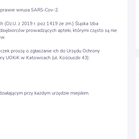
sprawie wirusa SARS-Cov-2.
 (Dz.U. z 2019 r. poz 1419 ze zm.) Śląska Izba
siębiorców prowadzących apteki, którymi często są nie
ów.
czek proszę o zgłaszanie ich do Urzędu Ochrony
y UOKiK w Katowicach (ul. Kościuszki 43):
ziałającym przy każdym urzędzie miejskim.