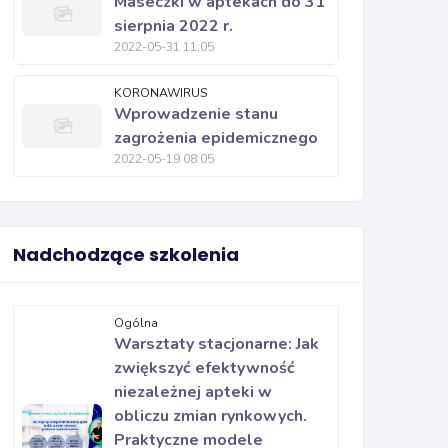
Maseczki w aptekach do 31
sierpnia 2022 r.
2022-05-31 11:05
KORONAWIRUS
Wprowadzenie stanu
zagrożenia epidemicznego
2022-05-19 08:05
Nadchodzące szkolenia
Ogólna
Warsztaty stacjonarne: Jak
zwiększyć efektywność
niezależnej apteki w
obliczu zmian rynkowych.
Praktyczne modele