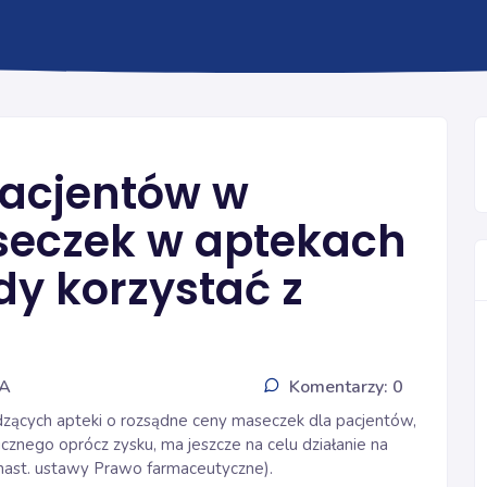
KORONAWIRUS
pacjentów w
seczek w aptekach
dy korzystać z
IA
Komentarzy: 0
adzących apteki o rozsądne ceny maseczek dla pacjentów,
cznego oprócz zysku, ma jeszcze na celu działanie na
i nast. ustawy Prawo farmaceutyczne).