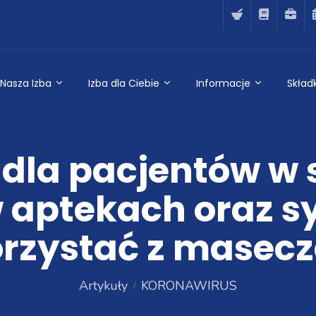
Nasza Izba
Izba dla Ciebie
Informacje
Składk
 dla pacjentów w 
aptekach oraz sy
rzystać z masec
Artykuły
KORONAWIRUS