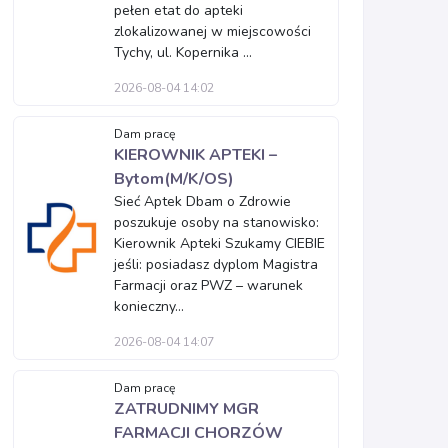
pełen etat do apteki
zlokalizowanej w miejscowości
Tychy, ul. Kopernika ...
2026-08-04 14:02
Dam pracę
KIEROWNIK APTEKI –
Bytom(M/K/OS)
Sieć Aptek Dbam o Zdrowie
poszukuje osoby na stanowisko:
Kierownik Apteki Szukamy CIEBIE
jeśli: posiadasz dyplom Magistra
Farmacji oraz PWZ – warunek
konieczny...
2026-08-04 14:07
Dam pracę
ZATRUDNIMY MGR
FARMACJI CHORZÓW