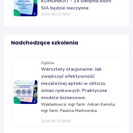
KOMUNIKAT - 14 sierpnia biuro
SIA będzie nieczynne
2026-08-03 09:57
Nadchodzące szkolenia
Ogólna
Warsztaty stacjonarne: Jak
zwiększyć efektywność
niezależnej apteki w obliczu
zmian rynkowych. Praktyczne
modele biznesowe.
Wykładowca: mgr farm. Adrian Kamola,
mgr farm. Paulina Markowska
2026-09-10 09:00