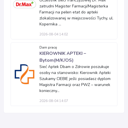
Uczestnik sieci franczyzowej Dr. Max
zatrudni Magister Farmacji/Magisterka
Farmacji na pełen etat do apteki
zlokalizowanej w miejscowości Tychy, ul.
Kopernika ...
2026-08-04 14:02
Dam pracę
KIEROWNIK APTEKI –
Bytom(M/K/OS)
Sieć Aptek Dbam o Zdrowie poszukuje
osoby na stanowisko: Kierownik Apteki
Szukamy CIEBIE jeśli: posiadasz dyplom
Magistra Farmacji oraz PWZ – warunek
konieczny...
2026-08-04 14:07