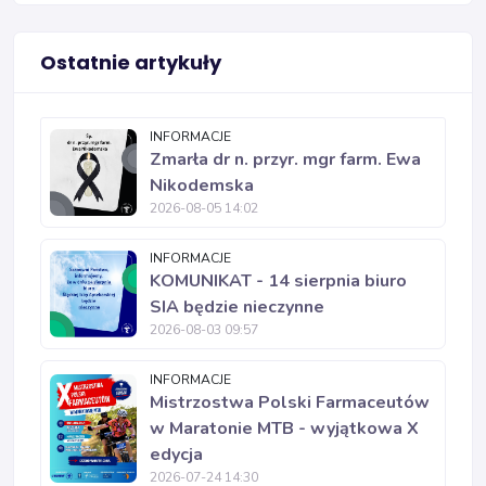
Ostatnie artykuły
INFORMACJE
Zmarła dr n. przyr. mgr farm. Ewa
Nikodemska
2026-08-05 14:02
INFORMACJE
KOMUNIKAT - 14 sierpnia biuro
SIA będzie nieczynne
2026-08-03 09:57
INFORMACJE
Mistrzostwa Polski Farmaceutów
w Maratonie MTB - wyjątkowa X
edycja
2026-07-24 14:30