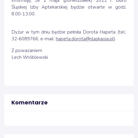
Informuję, że 2 maja (poniedziałek) 2022 r. biuro
Śląskiej Izby Aptekarskiej będzie otwarte w godz.
8.00-13.00.
Dyżur w tym dniu będzie pełniła Dorota Hapeta (tel.:
32-6089766, e-mail:
hapeta.dorota@slaskaoia.pl
).
Z poważaniem
Lech Wróblewski
Komentarze