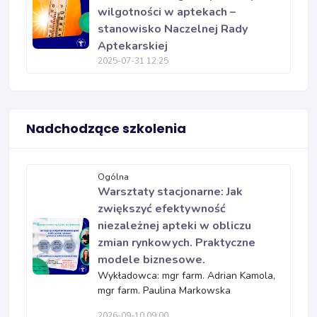
wilgotności w aptekach –
stanowisko Naczelnej Rady
Aptekarskiej
2025-07-31 12:25
Nadchodzące szkolenia
Ogólna
Warsztaty stacjonarne: Jak
zwiększyć efektywność
niezależnej apteki w obliczu
zmian rynkowych. Praktyczne
modele biznesowe.
Wykładowca: mgr farm. Adrian Kamola,
mgr farm. Paulina Markowska
2026-09-10 09:00