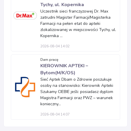
Tychy, ul. Kopernika
Uczestnik sieci franczyzowej Dr. Max
zatrudni Magister Farmacji/Magisterka
Farmacji na pełen etat do apteki
zlokalizowanej w miejscowości Tychy, ul.
Kopernika ...
2026-08-04 14:02
Dam pracę
KIEROWNIK APTEKI –
Bytom(M/K/OS)
Sieć Aptek Dbam o Zdrowie poszukuje
osoby na stanowisko: Kierownik Apteki
Szukamy CIEBIE jeśli: posiadasz dyplom
Magistra Farmacji oraz PWZ – warunek
konieczny...
2026-08-04 14:07