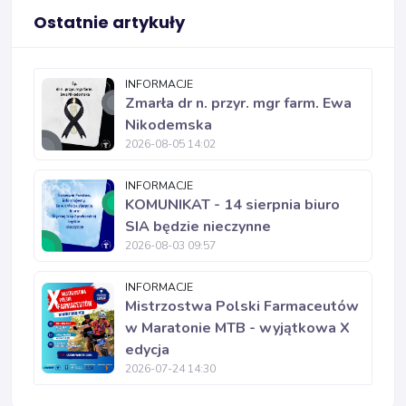
Ostatnie artykuły
INFORMACJE
Zmarła dr n. przyr. mgr farm. Ewa
Nikodemska
2026-08-05 14:02
INFORMACJE
KOMUNIKAT - 14 sierpnia biuro
SIA będzie nieczynne
2026-08-03 09:57
INFORMACJE
Mistrzostwa Polski Farmaceutów
w Maratonie MTB - wyjątkowa X
edycja
2026-07-24 14:30