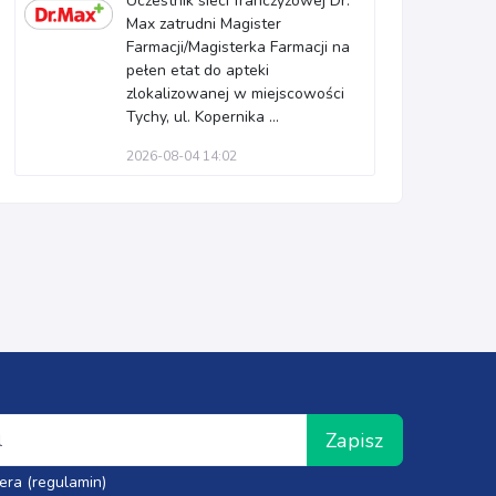
Uczestnik sieci franczyzowej Dr.
Max zatrudni Magister
Farmacji/Magisterka Farmacji na
pełen etat do apteki
zlokalizowanej w miejscowości
Tychy, ul. Kopernika ...
2026-08-04 14:02
Zapisz
era (regulamin)