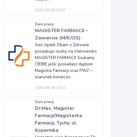
2026-08-03 14:57
Dam pracę
MAGISTER FARMACJI –
Zawiercie (M/K/OS)
Sieć Aptek Dbam o Zdrowie
poszukuje osoby na stanowisko:
MAGISTER FARMACJI Szukamy
CIEBIE jeśli: posiadasz dyplom
Magistra Farmacji oraz PWZ –
warunek konieczn...
2026-08-06 13:53
Dam pracę
Dr.Max, Magister
Farmacji/Magisterka
Farmacji, Tychy, ul.
Kopernika