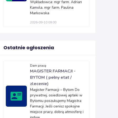
Wykładowca: mgr farm. Adrian
Kamola, mgr farm. Paulina
Markowska
2026-09-10 09:00
Ostatnie ogłoszenia
Dam pracę
MAGISTER FARMACJI -
BYTOM ( pełny etat /
zlecenie)
Magister Farmacji – Bytom Do
prywatnej, osiedlowej apteki w
Bytomiu poszukujemy Magistra
Farmacji. Jeśli cenisz spokojne
miejsce pracy, dobrą atmosferę i
indyw...