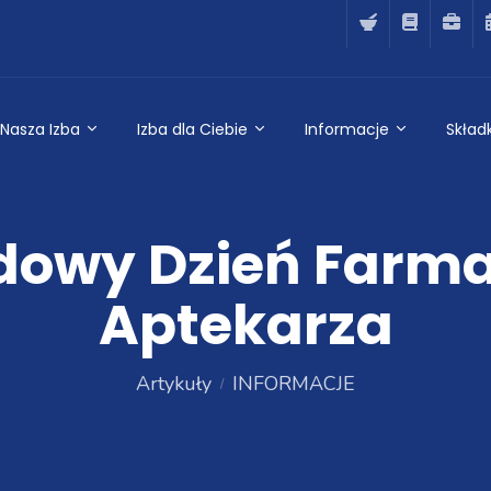
Nasza Izba
Izba dla Ciebie
Informacje
Składk
owy Dzień Farma
Aptekarza
Artykuły
INFORMACJE