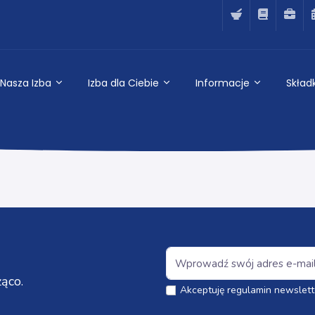
Nasza Izba
Izba dla Ciebie
Informacje
Składk
ąco.
Akceptuję regulamin newslett