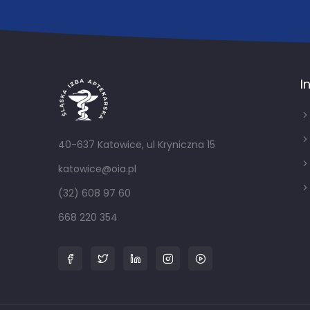
I
40-637 Katowice, ul Kryniczna 15
katowice@oia.pl
(32) 608 97 60
668 220 354