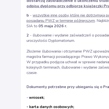
dostarczą zaświadczenie o ukończeniu stu
odpisu dyplomu przy odbiorze książeczki 
b
-
wszystkie inne osoby, które nie dotrzymają
posiadaniu PWZ w terminie późniejszym
. Najbli
SIA to
05
maja 2026 r.
2
- ślubowanie i wydanie zaświadczeń o posiad
uroczystości Dyplomatorium.
Złożenie ślubowania i otrzymanie PWZ upoważni
magistra farmacji posiadającego Prawo Wykon
W przypadku podjęcia uchwał w sprawie nadan
kolejnych terminach, ślubowanie i wydanie zaświ
czasie.
Dokumenty potrzebne przy ubieganiu się o 
-
wniosek
;
- karta danych osobowych;