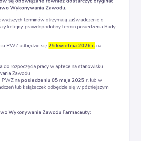
diów są obowiązane również
dostarczyć oryginał
Prawo Wykonywania Zawodu.
 powyższych terminów otrzymają zaświadczenie o
ższy kolejny, prawdopodobny termin posiedzenia Rady
aniu PWZ odbędzie się
25 kwietnia 2026 r.
na
a do rozpoczęcia pracy w aptece na stanowisku
ywania Zawodu
ia PWZ na
posiedzeniu 05
maja 2025 r.
lub w
adczeń lub książeczek odbędzie się w późniejszym
Prawo Wykonywania Zawodu Farmaceuty: