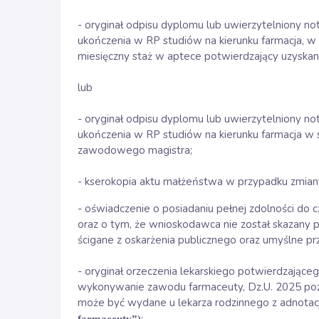
- oryginał odpisu dyplomu lub uwierzytelniony not
ukończenia w RP studiów na kierunku farmacja, w 
miesięczny staż w aptece potwierdzający uzyska
lub
- oryginał odpisu dyplomu lub uwierzytelniony not
ukończenia w RP studiów na kierunku farmacja w 
zawodowego magistra;
- kserokopia aktu małżeństwa w przypadku zmiany
- oświadczenie o posiadaniu pełnej zdolności do c
oraz o tym, że wnioskodawca nie został skazan
ścigane z oskarżenia publicznego oraz umyślne p
- oryginał orzeczenia lekarskiego potwierdzając
wykonywanie zawodu farmaceuty, Dz.U. 2025 poz
może być wydane u lekarza rodzinnego z adnotacj