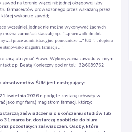
 zawód na terenie więcej niż jednej okręgowej izby
estru farmaceutów prowadzonego przez wskazaną przez
e której wykonuje zawód;
tece wcześniej, jednak nie można wykonywać żadnych
 można zamieścić klauzulę np.:
"...pracownik do dnia
lub
ywał prace administracyjno-pomocnicze ..."
"... dopiero
tanowisko magistra farmacji ...".
tóre chcą otrzymać Prawo Wykonywania zawodu w innym
takt z p. Beatą Konieczny pod nr tel.:
32/6089762.
 absolwentów ŚUM jest następujący:
21
kwietnia 2026 r
. podjęte zostaną uchwały w
 jako mgr farm.) magistrom farmacji, którzy:
ostarczą zaświadczenia o ukończeniu studiów lub
 31 marca br. dostarczą osobiście do biura
 oraz pozostałych zaświadczeń. Osoby, które