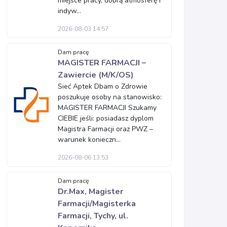
miejsce pracy, dobrą atmosferę i
indyw...
2026-08-03 14:57
Dam pracę
MAGISTER FARMACJI –
Zawiercie (M/K/OS)
Sieć Aptek Dbam o Zdrowie
poszukuje osoby na stanowisko:
MAGISTER FARMACJI Szukamy
CIEBIE jeśli: posiadasz dyplom
Magistra Farmacji oraz PWZ –
warunek konieczn...
2026-08-06 13:53
Dam pracę
Dr.Max, Magister
Farmacji/Magisterka
Farmacji, Tychy, ul.