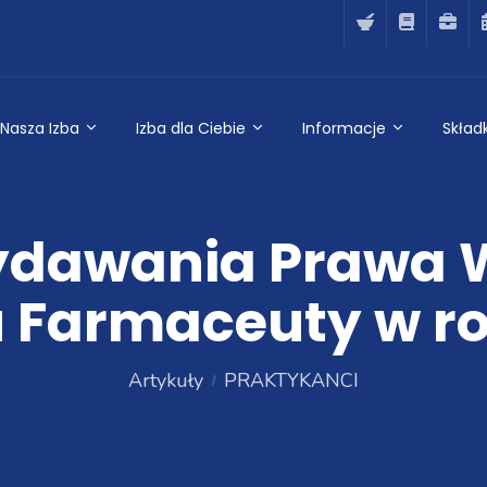
Nasza Izba
Izba dla Ciebie
Informacje
Składk
ydawania Prawa
 Farmaceuty w ro
Artykuły
PRAKTYKANCI