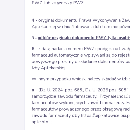
PWZ
lub książeczkę PWZ;
4
- oryginał dokumentu Prawa Wykonywania Zawod
Aptekarskiej w dniu ślubowania lub terminie późni
5 -
odbiór oryginału dokumentu PWZ tylko osobi
6
- z datą nadania numeru PWZ i podjęcia uchwa
farmaceuci automatycznie wpisywani są do rejest
powyższego prosimy o składanie dokumentów osoby
Izby Aptekarskiej.
W innym przypadku wnioski należy składać w izbie,
a
- (
Dz. U. 2024
poz. 668., Dz. U. 2025 poz. 608
)
samorządzie zawodu farmaceuty.
Przynależność
farmaceutów wykonujących zawód farmaceuty. Fa
farmaceutów prowadzonego przez okręgową radę
zawodu farmaceuty izby
https://bip.katowice.oia.p
apte.html
;