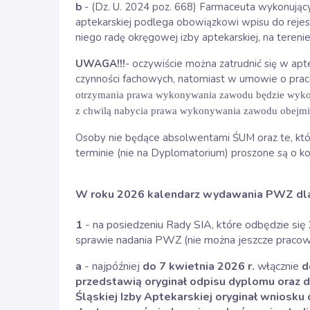
b
- (Dz. U. 2024 poz. 668) Farmaceuta wykonujący
aptekarskiej podlega obowiązkowi wpisu do rej
niego radę okręgowej izby aptekarskiej, na tereni
UWAGA!!!
- oczywiście można zatrudnić się w ap
czynności fachowych, natomiast w umowie o pracę
otrzymania prawa wykonywania zawodu będzie wykon
z chwilą nabycia prawa wykonywania zawodu obejmie s
Osoby nie będące absolwentami ŚUM oraz te, k
terminie (nie na Dyplomatorium) proszone są o kon
W roku 2026 kalendarz wydawania PWZ dla
1
- na posiedzeniu Rady SIA, które odbędzie się
sprawie nadania PWZ (nie można jeszcze pracować
a
- najpóźniej
do 7 kwietnia 2026 r.
włącznie
d
przedstawią oryginał odpisu dyplomu oraz do
Śląskiej Izby Aptekarskiej oryginał wniosku