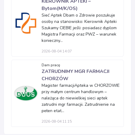
KIEROWNIK APTEKI –
Bytom(M/K/OS)
Sieć Aptek Dbam o Zdrowie poszukuje
osoby na stanowisko: Kierownik Apteki
Szukamy CIEBIE jeśli: posiadasz dyplom
Magistra Farmacji oraz PWZ – warunek
konieczny...
2026-08-04 14:07
Dam pracę
ZATRUDNIMY MGR FARMACJI
CHORZÓW
Magister farmacjiApteka w CHORZOWIE
przy małym centrum handlowym –
należąca do niewielkiej sieci aptek
zatrudni mgr farmacjii. Zatrudnienie na
pełen etat...
2026-08-04 11:15