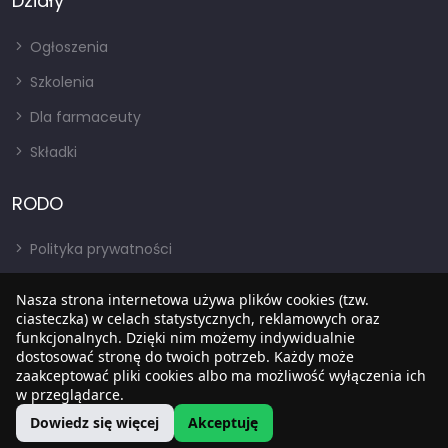
Działy
Ogłoszenia
Szkolenia
Dla farmaceuty
Składki
RODO
Polityka prywatności
Regulamin
Nasza strona internetowa używa plików cookies (tzw.
ciasteczka) w celach statystycznych, reklamowych oraz
RODO
funkcjonalnych. Dzięki nim możemy indywidualnie
BIP
dostosować stronę do twoich potrzeb. Każdy może
zaakceptować pliki cookies albo ma możliwość wyłączenia ich
w przeglądarce.
Dowiedz się więcej
Akceptuję
Copyright © 2022
SIA
. Wszystkie prawa zastrzezone.