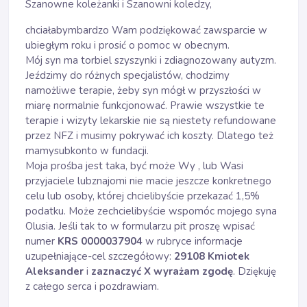
Szanowne koleżanki i Szanowni koledzy,
chciałabymbardzo Wam podziękować zawsparcie w
ubiegłym roku i prosić o pomoc w obecnym.
Mój syn ma torbiel szyszynki i zdiagnozowany autyzm.
Jeździmy do różnych specjalistów, chodzimy
namożliwe terapie, żeby syn mógł w przyszłości w
miarę normalnie funkcjonować. Prawie wszystkie te
terapie i wizyty lekarskie nie są niestety refundowane
przez NFZ i musimy pokrywać ich koszty. Dlatego też
mamysubkonto w fundacji.
Moja prośba jest taka, być może Wy , lub Wasi
przyjaciele lubznajomi nie macie jeszcze konkretnego
celu lub osoby, której chcielibyście przekazać 1,5%
podatku. Może zechcielibyście wspomóc mojego syna
Olusia. Jeśli tak to w formularzu pit proszę wpisać
numer
KRS 0000037904
w rubryce informacje
uzupełniające-cel szczegółowy:
29108 Kmiotek
Aleksander
i
zaznaczyć X wyrażam zgodę
. Dziękuję
z całego serca i pozdrawiam.