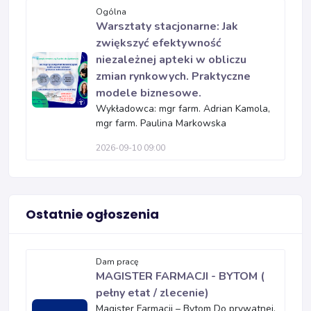
Ogólna
Warsztaty stacjonarne: Jak
zwiększyć efektywność
niezależnej apteki w obliczu
zmian rynkowych. Praktyczne
modele biznesowe.
Wykładowca: mgr farm. Adrian Kamola,
mgr farm. Paulina Markowska
2026-09-10 09:00
Ostatnie ogłoszenia
Dam pracę
MAGISTER FARMACJI - BYTOM (
pełny etat / zlecenie)
Magister Farmacji – Bytom Do prywatnej,