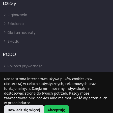
Działy
Ogłoszenia
Szkolenia
Dla farmaceuty
Składki
RODO
Polityka prywatności
Regulamin
Nasza strona internetowa używa plików cookies (tzw.
RODO
ciasteczka) w celach statystycznych, reklamowych oraz
funkcjonalnych. Dzięki nim możemy indywidualnie
BIP
dostosować stronę do twoich potrzeb. Każdy może
zaakceptować pliki cookies albo ma możliwość wyłączenia ich
w przeglądarce.
Dowiedz się więcej
Akceptuję
Copyright © 2022
SIA
. Wszystkie prawa zastrzezone.