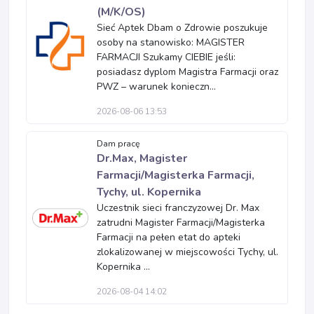
(M/K/OS)
Sieć Aptek Dbam o Zdrowie poszukuje
osoby na stanowisko: MAGISTER
FARMACJI Szukamy CIEBIE jeśli:
posiadasz dyplom Magistra Farmacji oraz
PWZ – warunek konieczn...
2026-08-06 13:53
Dam pracę
Dr.Max, Magister
Farmacji/Magisterka Farmacji,
Tychy, ul. Kopernika
Uczestnik sieci franczyzowej Dr. Max
zatrudni Magister Farmacji/Magisterka
Farmacji na pełen etat do apteki
zlokalizowanej w miejscowości Tychy, ul.
Kopernika ...
2026-08-04 14:02