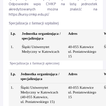
Odpowiedni wpis CMKP na listę jednostek
akredytowanych można znaleźć na
https://kursy.cmkp.edu.pl/
Specjalizacja z farmacji szpitalnej
Lp.
Jednostka organizująca /
Adres
W
specjalizująca
1.
Śląski Uniwersytet
40-055 Katowice
Ś
Medyczny w Katowicach
ul. Poniatowskiego
15
Specjalizacja z farmacji aptecznej
Lp.
Jednostka organizująca /
Adres
W
specjalizująca
1.
Śląski Uniwersytet
40-055 Katowice
Ś
Medyczny w Katowicach
ul. Poniatowskiego
(40-055 Katowice,
15
ul. Poniatowskiego 15)