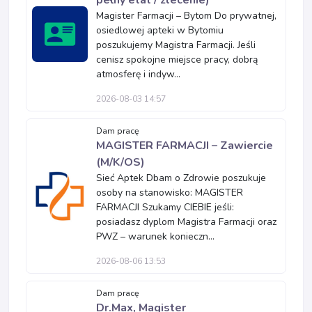
pełny etat / zlecenie)
Magister Farmacji – Bytom Do prywatnej,
osiedlowej apteki w Bytomiu
poszukujemy Magistra Farmacji. Jeśli
cenisz spokojne miejsce pracy, dobrą
atmosferę i indyw...
2026-08-03 14:57
Dam pracę
MAGISTER FARMACJI – Zawiercie
(M/K/OS)
Sieć Aptek Dbam o Zdrowie poszukuje
osoby na stanowisko: MAGISTER
FARMACJI Szukamy CIEBIE jeśli:
posiadasz dyplom Magistra Farmacji oraz
PWZ – warunek konieczn...
2026-08-06 13:53
Dam pracę
Dr.Max, Magister