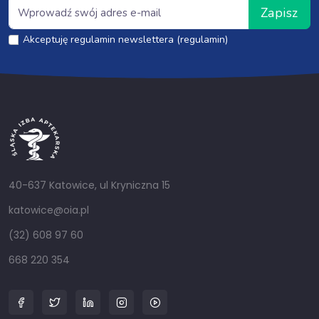
Zapisz
Akceptuję regulamin newslettera (regulamin)
40-637 Katowice, ul Kryniczna 15
katowice@oia.pl
(32) 608 97 60
668 220 354