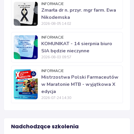
INFORMACJE
Zmarła dr n. przyr. mgr farm. Ewa
Nikodemska
2026-08-05 14:02
INFORMACJE
KOMUNIKAT - 14 sierpnia biuro
SIA będzie nieczynne
2026-08-03 09:57
INFORMACJE
Mistrzostwa Polski Farmaceutów
w Maratonie MTB - wyjątkowa X
edycja
2026-07-24 14:30
Nadchodzące szkolenia