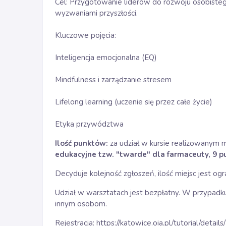
Cel: Przygotowanie liderów do rozwoju osobistego
wyzwaniami przyszłości.
Kluczowe pojęcia:
Inteligencja emocjonalna (EQ)
Mindfulness i zarządzanie stresem
Lifelong learning (uczenie się przez całe życie)
Etyka przywództwa
Ilość punktów:
za udział w kursie realizowanym
edukacyjne tzw. "twarde" dla farmaceuty, 9 p
Decyduje kolejność zgłoszeń, ilość miejsc jest ogr
Udział w warsztatach jest bezpłatny. W przypadku 
innym osobom.
Rejestracja:
https://katowice.oia.pl/tutorial/detail