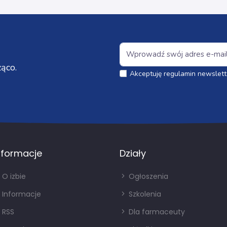
ąco.
Akceptuję regulamin newslett
nformacje
Działy
O izbie
Ogłoszenia
Informacje
Szkolenia
RSS
Dla farmaceuty