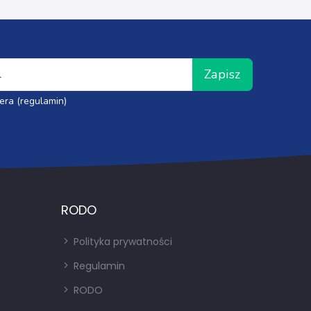
Zapisz
era (regulamin)
RODO
Polityka prywatności
Regulamin
RODO