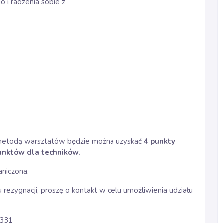
 i radzenia sobie z
 metodą warsztatów będzie można uzyskać
4 punkty
unktów dla techników.
aniczona.
rezygnacji, proszę o kontakt w celu umożliwienia udziału
s/331