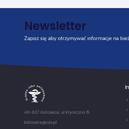
Newsletter
Zapisz się aby otrzymywać informacje na bież
I
40-637 Katowice, ul Kryniczna 15
katowice@oia.pl