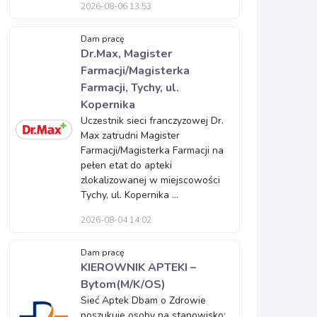
2026-08-06 13:53
Dam pracę
Dr.Max, Magister
Farmacji/Magisterka
Farmacji, Tychy, ul.
Kopernika
Uczestnik sieci franczyzowej Dr.
Max zatrudni Magister
Farmacji/Magisterka Farmacji na
pełen etat do apteki
zlokalizowanej w miejscowości
Tychy, ul. Kopernika ...
2026-08-04 14:02
Dam pracę
KIEROWNIK APTEKI –
Bytom(M/K/OS)
Sieć Aptek Dbam o Zdrowie
poszukuje osoby na stanowisko: