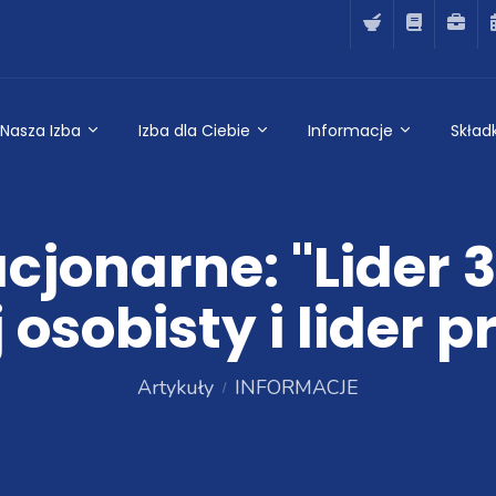
Nasza Izba
Izba dla Ciebie
Informacje
Składk
cjonarne: "Lider 
 osobisty i lider p
Artykuły
INFORMACJE