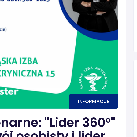
INFORMACJE
narne: "Lider 360°"
j osobisty i lider