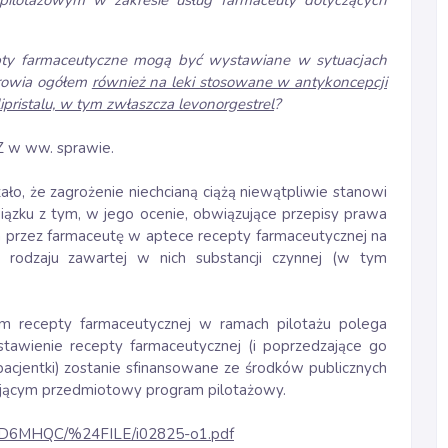
ilotażowym w zakresie usług farmaceuty dotyczących
cepty farmaceutyczne mogą być wystawiane w sytuacjach
drowia ogółem
również na leki stosowane w antykoncepcji
ipristalu, w tym zwłaszcza levonorgestrel
?
Z w ww. sprawie.
ło, że zagrożenie niechcianą ciążą niewątpliwie stanowi
iązku z tym, w jego ocenie, obwiązujące przepisy prawa
a przez farmaceutę w aptece recepty farmaceutycznej na
od rodzaju zawartej w nich substancji czynnej (w tym
em recepty farmaceutycznej w ramach pilotażu polega
tawienie recepty farmaceutycznej (i poprzedzające go
jentki) zostanie sfinansowane ze środków publicznych
ującym przedmiotowy program pilotażowy.
/ATTD6MHQC/%24FILE/i02825-o1.pdf