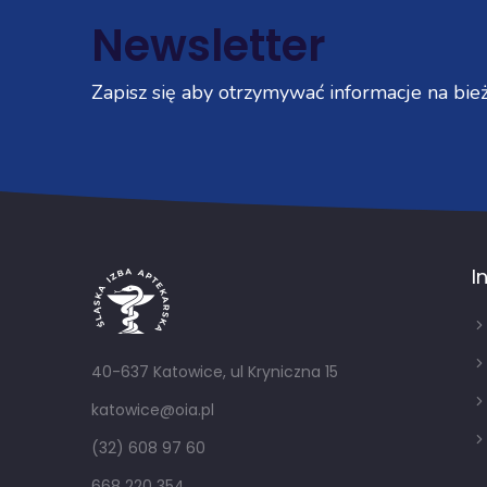
Newsletter
Zapisz się aby otrzymywać informacje na bież
I
40-637 Katowice, ul Kryniczna 15
katowice@oia.pl
(32) 608 97 60
668 220 354