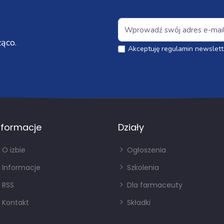
ąco.
Akceptuję regulamin newslett
nformacje
Działy
O izbie
Ogłoszenia
Informacje
Szkolenia
RSS
Dla farmaceuty
Kontakt
Składki