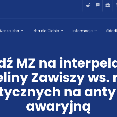
Nasza Izba
Izba dla Ciebie
Informacje
Składk
ź MZ na interpela
liny Zawiszy ws. 
tycznych na anty
awaryjną