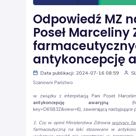
Odpowiedź MZ na
Poseł Marceliny 
farmaceutyczny
antykoncepcję 
Data publikacji: 2024-07-16 08:59
S
Szanowni Państwo
w związku z interpelacją Pani Poseł Marcel
antykoncepcję awaryjną
(
h
key=D65B3Z&view=6
), zawierającą następujące 
1. Czy w opinii Ministerstwa Zdrowia
wszyscy far
farmaceutyczną na leki stosowane w antykonc