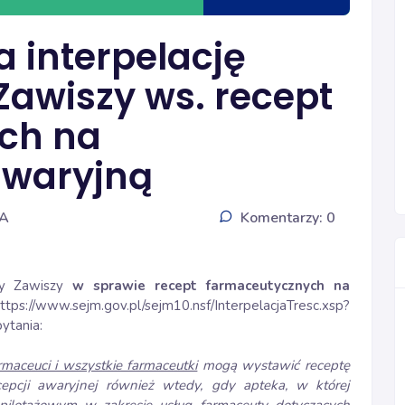
 interpelację
Zawiszy ws. recept
ch na
awaryjną
IA
Komentarzy: 0
iny Zawiszy
w sprawie recept farmaceutycznych na
ttps://www.sejm.gov.pl/sejm10.nsf/InterpelacjaTresc.xsp?
pytania:
maceuci i wszystkie farmaceutki
mogą wystawić receptę
epcji awaryjnej również wtedy, gdy apteka, w której