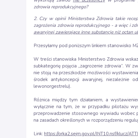
wykonują zawód
nie uczestniczy
w programie p
zdrowia reprodukcyjnego?
2. Czy w opinii Ministerstwa Zdrowia takie re
zagrożenia zdrowia reprodukcyjnego - a więc i z
awaryjnej zawierające inne substancje niż octan ul
Przesyłamy pod poniższym linkiem stanowisko M
W treści stanowiska Ministerstwo Zdrowia wskaza
subkategorię pojęcia „zagrożenie zdrowia”. W zw
nie stoją na przeszkodzie możliwości wystawieni
środek antykoncepcji awaryjnej, niezależnie 
lewonorgestrelu).
Różnica między tym działaniem, a wystawieni
wyłącznie na tym, że w przypadku pilotażu wys
przeprowadzenie stosownego wywiadu wobec pac
na zasadach określonych w rozporządzeniu regul
Link:
https://orka2.sejm.gov.pl/INT10.nsf/klucz