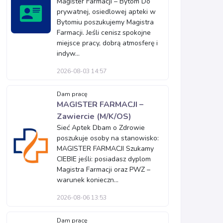
Magister Farmacji – Bytom Do
prywatnej, osiedlowej apteki w
Bytomiu poszukujemy Magistra
Farmacji. Jeśli cenisz spokojne
miejsce pracy, dobrą atmosferę i
indyw...
2026-08-03 14:57
Dam pracę
MAGISTER FARMACJI –
Zawiercie (M/K/OS)
Sieć Aptek Dbam o Zdrowie
poszukuje osoby na stanowisko:
MAGISTER FARMACJI Szukamy
CIEBIE jeśli: posiadasz dyplom
Magistra Farmacji oraz PWZ –
warunek konieczn...
2026-08-06 13:53
Dam pracę