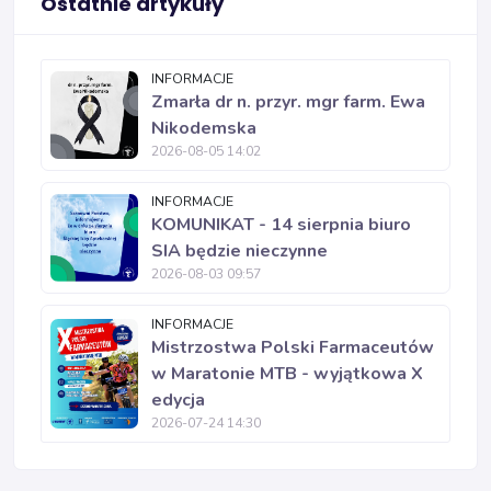
Ostatnie artykuły
INFORMACJE
Zmarła dr n. przyr. mgr farm. Ewa
Nikodemska
2026-08-05 14:02
INFORMACJE
KOMUNIKAT - 14 sierpnia biuro
SIA będzie nieczynne
2026-08-03 09:57
INFORMACJE
Mistrzostwa Polski Farmaceutów
w Maratonie MTB - wyjątkowa X
edycja
2026-07-24 14:30