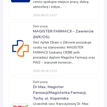
cenisz spokojne miejsce pracy, dobrą
atmosferę i indyw...
2026-08-03 14:57
Dam pracę
MAGISTER FARMACJI – Zawiercie
(M/K/OS)
Sieć Aptek Dbam o Zdrowie poszukuje
osoby na stanowisko: MAGISTER
FARMACJI Szukamy CIEBIE jeśli:
posiadasz dyplom Magistra Farmacji oraz
PWZ – warunek konieczn...
2026-08-06 13:53
Dam pracę
Dr.Max, Magister
Farmacji/Magisterka Farmacji,
Tychy, ul. Kopernika
Uczestnik sieci franczyzowej Dr. Max