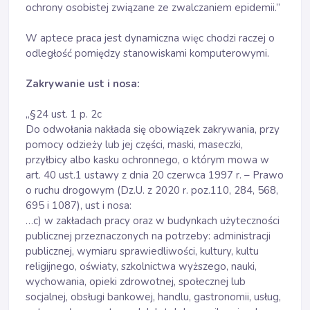
ochrony osobistej związane ze zwalczaniem epidemii.”
W aptece praca jest dynamiczna więc chodzi raczej o
odległość pomiędzy stanowiskami komputerowymi.
Zakrywanie ust i nosa:
„§24 ust. 1 p. 2c
Do odwołania nakłada się obowiązek zakrywania, przy
pomocy odzieży lub jej części, maski, maseczki,
przyłbicy albo kasku ochronnego, o którym mowa w
art. 40 ust.1 ustawy z dnia 20 czerwca 1997 r. – Prawo
o ruchu drogowym (Dz.U. z 2020 r. poz.110, 284, 568,
695 i 1087), ust i nosa:
…c) w zakładach pracy oraz w budynkach użyteczności
publicznej przeznaczonych na potrzeby: administracji
publicznej, wymiaru sprawiedliwości, kultury, kultu
religijnego, oświaty, szkolnictwa wyższego, nauki,
wychowania, opieki zdrowotnej, społecznej lub
socjalnej, obsługi bankowej, handlu, gastronomii, usług,