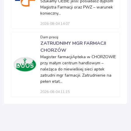
Szukamy CIEBIE jeśli: posiadasz dyplom
Magistra Farmacji oraz PWZ – warunek
konieczny...
2026-08-04 14:07
Dam pracę
ZATRUDNIMY MGR FARMACJI
CHORZÓW
Magister farmacjiApteka w CHORZOWIE
przy małym centrum handlowym –
należąca do niewielkiej sieci aptek
zatrudni mgr farmacjii. Zatrudnienie na
pełen etat...
2026-08-04 11:15