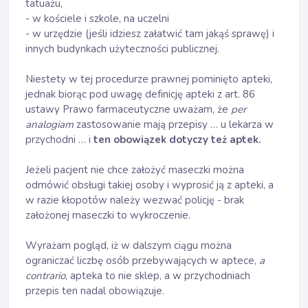
tatuażu,
- w kościele i szkole, na uczelni
- w urzędzie (jeśli idziesz załatwić tam jakąś sprawę) i
innych budynkach użyteczności publicznej.
Niestety w tej procedurze prawnej pominięto apteki,
jednak biorąc pod uwagę definicję apteki z art. 86
ustawy Prawo farmaceutyczne uważam, że
per
analogiam
zastosowanie mają przepisy … u lekarza w
przychodni … i
ten obowiązek dotyczy też aptek.
Jeżeli pacjent nie chce założyć maseczki można
odmówić obsługi takiej osoby i wyprosić ją z apteki, a
w razie kłopotów należy wezwać policję - brak
założonej maseczki to wykroczenie.
Wyrażam pogląd, iż w dalszym ciągu można
ograniczać liczbę osób przebywających w aptece,
a
contrario
, apteka to nie sklep, a w przychodniach
przepis ten nadal obowiązuje.