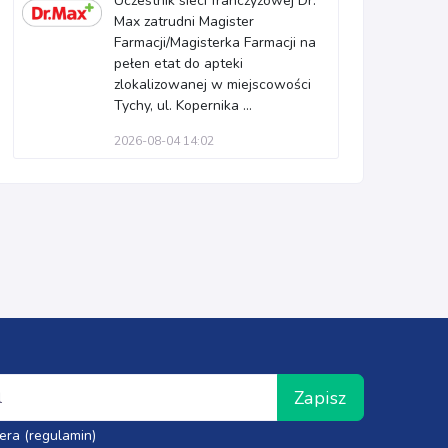
Uczestnik sieci franczyzowej Dr.
Max zatrudni Magister
Farmacji/Magisterka Farmacji na
pełen etat do apteki
zlokalizowanej w miejscowości
Tychy, ul. Kopernika ...
2026-08-04 14:02
Zapisz
era (regulamin)