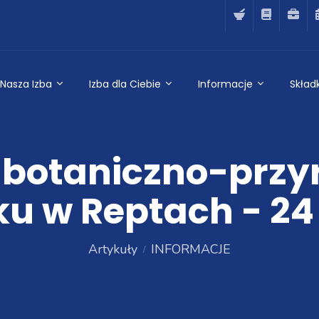
Nasza Izba
Izba dla Ciebie
Informacje
Składk
botaniczno-przy
ku w Reptach - 24 l
Artykuły
INFORMACJE