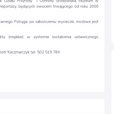
wnik Działu Przyrody i Ochrony Środowiska Muzeum w
otoreportaży, będących owocem trwającego od roku 2000
zarnego Pstrąga, po zakończeniu wycieczki, możliwe jest
ty (miękkie) w systemie kształcenia ustawicznego
Piotr Kaczmarczyk tel. 502 519 784