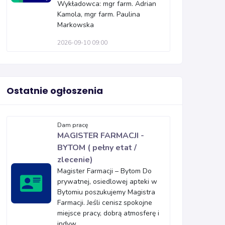
Wykładowca: mgr farm. Adrian
Kamola, mgr farm. Paulina
Markowska
2026-09-10 09:00
Ostatnie ogłoszenia
Dam pracę
MAGISTER FARMACJI -
BYTOM ( pełny etat /
zlecenie)
Magister Farmacji – Bytom Do
prywatnej, osiedlowej apteki w
Bytomiu poszukujemy Magistra
Farmacji. Jeśli cenisz spokojne
miejsce pracy, dobrą atmosferę i
indyw...