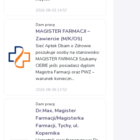
2026-08-03 14:57
Dam pracę
MAGISTER FARMACJI –
Zawiercie (M/K/OS)
Sieć Aptek Dbam o Zdrowie
poszukuje osoby na stanowisko:
MAGISTER FARMACJI Szukamy
CIEBIE jeśli: posiadasz dyplom
Magistra Farmacji oraz PWZ –
warunek konieczn...
2026-08-06 13:53
Dam pracę
Dr.Max, Magister
Farmacji/Magisterka
Farmacji, Tychy, ul.
Kopernika