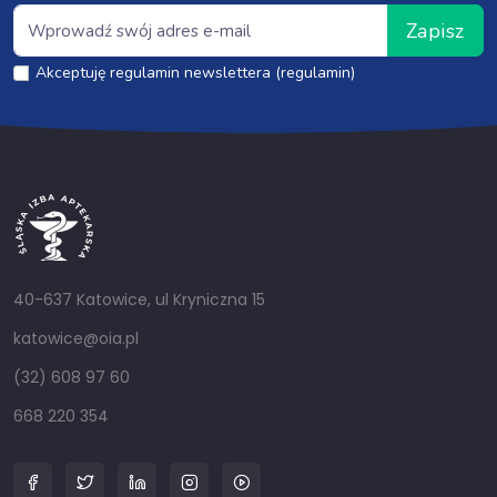
Zapisz
Akceptuję regulamin newslettera (regulamin)
40-637 Katowice, ul Kryniczna 15
katowice@oia.pl
(32) 608 97 60
668 220 354