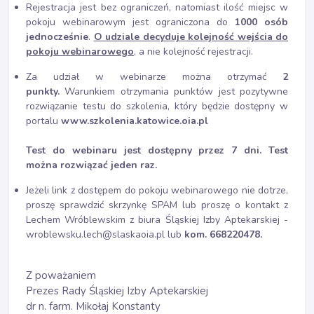
Rejestracja jest bez ograniczeń, natomiast ilość miejsc w
pokoju webinarowym jest ograniczona do
1000 osób
jednocześnie
.
O udziale decyduje kolejność wejścia do
pokoju webinarowego
, a nie kolejność rejestracji.
Za udział w webinarze można otrzymać
2
punkty.
Warunkiem otrzymania punktów jest pozytywne
rozwiązanie testu do szkolenia, który będzie dostępny w
portalu
www.szkolenia.katowice.oia.pl
Test do webinaru jest dostępny przez 7 dni. Test
można rozwiązać jeden raz.
Jeżeli link z dostępem do pokoju webinarowego nie dotrze,
proszę sprawdzić skrzynkę SPAM lub proszę o kontakt z
Lechem Wróblewskim z biura Śląskiej Izby Aptekarskiej -
wroblewsku.lech@slaskaoia.pl lub
kom. 668220478.
Z poważaniem
Prezes Rady Śląskiej Izby Aptekarskiej
dr n. farm. Mikołaj Konstanty