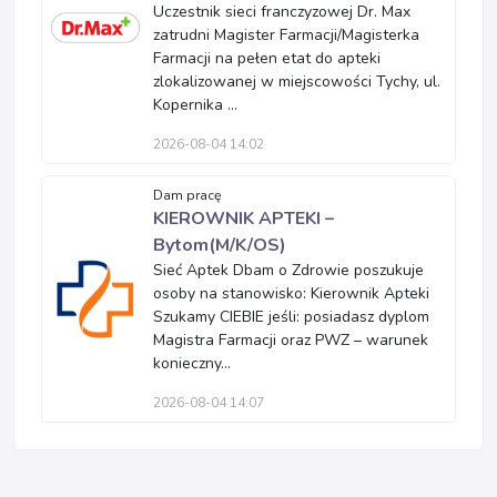
Uczestnik sieci franczyzowej Dr. Max
zatrudni Magister Farmacji/Magisterka
Farmacji na pełen etat do apteki
zlokalizowanej w miejscowości Tychy, ul.
Kopernika ...
2026-08-04 14:02
Dam pracę
KIEROWNIK APTEKI –
Bytom(M/K/OS)
Sieć Aptek Dbam o Zdrowie poszukuje
osoby na stanowisko: Kierownik Apteki
Szukamy CIEBIE jeśli: posiadasz dyplom
Magistra Farmacji oraz PWZ – warunek
konieczny...
2026-08-04 14:07