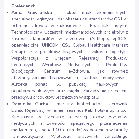
Prelegenci:
Anna Gawrońska
– doktor nauk ekonomicznych,
specjalność logistyka, lider obszaru ds. standardów GS1 w
ochronie zdrowia w Łukasiewicz – Poznański Instytut
Technologiczny. Uczestnik międzynarodowych projektów z
zakresu standardów w e-zdrowiu (Antilope, epSOS,
openMedicine, UNICOM, GS1 Global Healthcare Interest
Group) oraz projektów krajowych z zakresu logistyki.
Współpracuje z Urzędem Rejestracji Produktów
Leczniczych Wyrobów Medycznych i Produktów
Biobójczych, Centrum e-Zdrowia, jak również
stowarzyszeniami branżowymi i klastrami medycznymi.
Autorka ponad 50 publikacji naukowych i
popularnonaukowych oraz książki „Zarządzanie procesem
przepływu produktów leczniczych w szpitalu”.
Dominika Gurba
– mgr inż. biotechnologii, kierownik
Działu Rejestracji w firmie Fresenius Kabi Polska Sp. z o.o.
Specjalista w dziedzinie rejestracji leków, wyrobów
medycznych i żywności specjalnego przeznaczenia
medycznego, z ponad 10 letnim doświadczeniem w branży
farmaceutycznej. Wieloletni pracownik consultingu