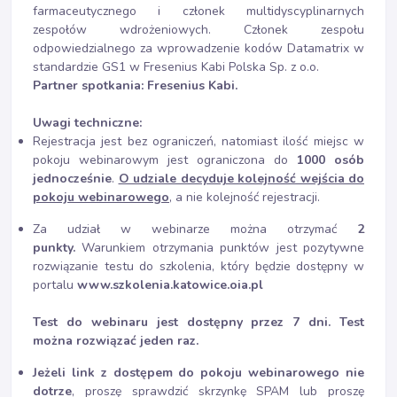
farmaceutycznego i członek multidyscyplinarnych
zespołów wdrożeniowych. Członek zespołu
odpowiedzialnego za wprowadzenie kodów Datamatrix w
standardzie GS1 w Fresenius Kabi Polska Sp. z o.o.
Partner spotkania:
Fresenius Kabi
.
Uwagi techniczne:
Rejestracja jest bez ograniczeń, natomiast ilość miejsc w
pokoju webinarowym jest ograniczona do
1000 osób
jednocześnie
.
O udziale decyduje kolejność wejścia do
pokoju webinarowego
, a nie kolejność rejestracji.
Za udział w webinarze można otrzymać
2
punkty.
Warunkiem otrzymania punktów jest pozytywne
rozwiązanie testu do szkolenia, który będzie dostępny w
portalu
www.szkolenia.katowice.oia.pl
Test do webinaru jest dostępny przez 7 dni. Test
można rozwiązać jeden raz.
Jeżeli link z dostępem do pokoju webinarowego nie
dotrze
, proszę sprawdzić skrzynkę SPAM lub proszę