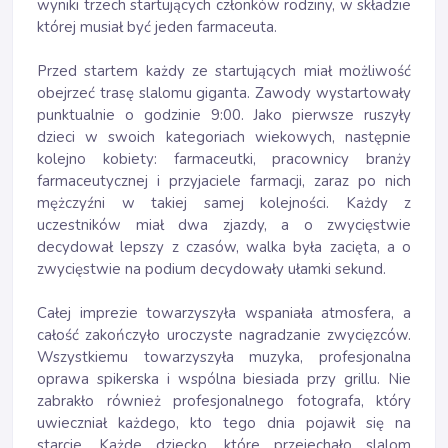
wyniki trzech startujących członków rodziny, w składzie
której musiał być jeden farmaceuta.
Przed startem każdy ze startujących miał możliwość
obejrzeć trasę slalomu giganta. Zawody wystartowały
punktualnie o godzinie 9:00. Jako pierwsze ruszyły
dzieci w swoich kategoriach wiekowych, następnie
kolejno kobiety: farmaceutki, pracownicy branży
farmaceutycznej i przyjaciele farmacji, zaraz po nich
mężczyźni w takiej samej kolejności. Każdy z
uczestników miał dwa zjazdy, a o zwycięstwie
decydował lepszy z czasów, walka była zacięta, a o
zwycięstwie na podium decydowały ułamki sekund.
Całej imprezie towarzyszyła wspaniała atmosfera, a
całość zakończyło uroczyste nagradzanie zwycięzców.
Wszystkiemu towarzyszyła muzyka, profesjonalna
oprawa spikerska i wspólna biesiada przy grillu. Nie
zabrakło również profesjonalnego fotografa, który
uwieczniał każdego, kto tego dnia pojawił się na
starcie. Każde dziecko, które przejechało slalom