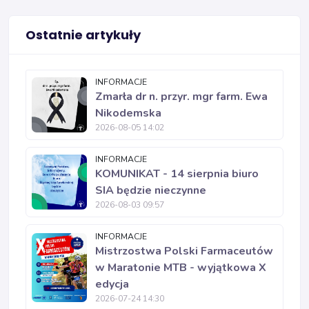
Ostatnie artykuły
INFORMACJE
Zmarła dr n. przyr. mgr farm. Ewa
Nikodemska
2026-08-05 14:02
INFORMACJE
KOMUNIKAT - 14 sierpnia biuro
SIA będzie nieczynne
2026-08-03 09:57
INFORMACJE
Mistrzostwa Polski Farmaceutów
w Maratonie MTB - wyjątkowa X
edycja
2026-07-24 14:30