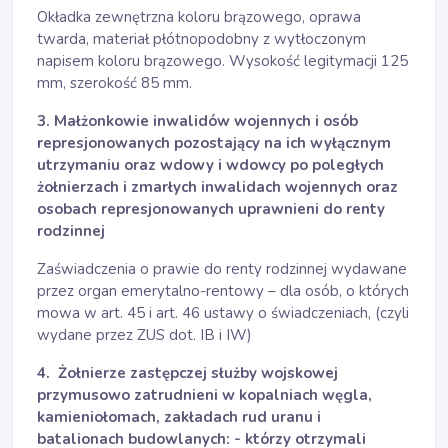
Okładka zewnętrzna koloru brązowego, oprawa
twarda, materiał płótnopodobny z wytłoczonym
napisem koloru brązowego. Wysokość legitymacji 125
mm, szerokość 85 mm.
3. M
ałżonkowie inwalidów wojennych i osób
represjonowanych pozostający na ich wyłącznym
utrzymaniu oraz wdowy i wdowcy po poległych
żołnierzach i zmarłych inwalidach wojennych oraz
osobach represjonowanych uprawnieni do renty
rodzinnej
Zaświadczenia o prawie do renty rodzinnej wydawane
przez organ emerytalno-rentowy – dla osób, o których
mowa w art. 45 i art. 46 ustawy o świadczeniach, (czyli
wydane przez ZUS dot. IB i IW)
4. Żołnierze zastępczej służby wojskowej
przymusowo zatrudnieni w kopalniach węgla,
kamieniołomach, zakładach rud uranu i
batalionach budowlanych: - którzy otrzymali