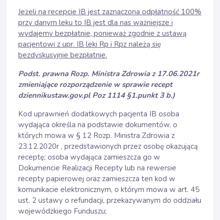
Jeżeli na recepcie IB jest zaznaczona odpłatność 100%
przy danym leku to IB jest dla nas ważniejsze i
wydajemy bezpłatnie, ponieważ zgodnie z ustawą
pacjentowi z upr. IB leki Rp i Rpz należą się
bezdyskusyjnie bezpłatnie.
Podst. prawna Rozp. Ministra Zdrowia z 17.06.2021r
zmieniające rozporządzenie w sprawie recept
dziennikustaw.gov.pl Poz 1114 §1.punkt 3 b.)
Kod uprawnień dodatkowych pacjenta IB osoba
wydająca określa na podstawie dokumentów, o
których mowa w § 12 Rozp. Ministra Zdrowia z
23.12.2020r , przedstawionych przez osobę okazującą
receptę; osoba wydająca zamieszcza go w
Dokumencie Realizacji Recepty lub na rewersie
recepty papierowej oraz zamieszcza ten kod w
komunikacie elektronicznym, o którym mowa w art. 45
ust. 2 ustawy o refundacji, przekazywanym do oddziału
wojewódzkiego Funduszu;