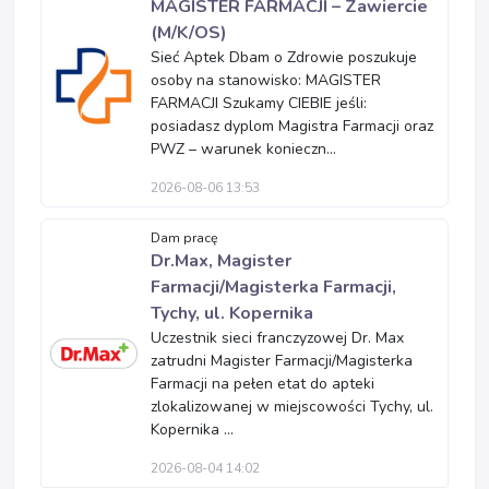
MAGISTER FARMACJI – Zawiercie
(M/K/OS)
Sieć Aptek Dbam o Zdrowie poszukuje
osoby na stanowisko: MAGISTER
FARMACJI Szukamy CIEBIE jeśli:
posiadasz dyplom Magistra Farmacji oraz
PWZ – warunek konieczn...
2026-08-06 13:53
Dam pracę
Dr.Max, Magister
Farmacji/Magisterka Farmacji,
Tychy, ul. Kopernika
Uczestnik sieci franczyzowej Dr. Max
zatrudni Magister Farmacji/Magisterka
Farmacji na pełen etat do apteki
zlokalizowanej w miejscowości Tychy, ul.
Kopernika ...
2026-08-04 14:02