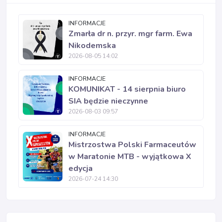
INFORMACJE
Zmarła dr n. przyr. mgr farm. Ewa
Nikodemska
2026-08-05 14:02
INFORMACJE
KOMUNIKAT - 14 sierpnia biuro
SIA będzie nieczynne
2026-08-03 09:57
INFORMACJE
Mistrzostwa Polski Farmaceutów
w Maratonie MTB - wyjątkowa X
edycja
2026-07-24 14:30