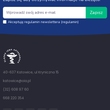
Zapisz
Akceptuję regulamin newslettera (regulamin)
40-637 Katowice, ul Kryniczna 15
katowice@oia.pl
(32) 608 97 60
668 220 354