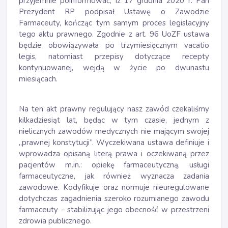
przyjemnie poinformować, iż 17 grudnia 2020 r. Pan
Prezydent RP podpisał Ustawę o Zawodzie
Farmaceuty, kończąc tym samym proces legislacyjny
tego aktu prawnego. Zgodnie z art. 96 UoZF ustawa
będzie obowiązywała po trzymiesięcznym vacatio
legis, natomiast przepisy dotyczące recepty
kontynuowanej, wejdą w życie po dwunastu
miesiącach.
Na ten akt prawny regulujący nasz zawód czekaliśmy
kilkadziesiąt lat, będąc w tym czasie, jednym z
nielicznych zawodów medycznych nie mającym swojej
„prawnej konstytucji”. Wyczekiwana ustawa definiuje i
wprowadza opisaną literą prawa i oczekiwaną przez
pacjentów m.in.: opiekę farmaceutyczną, usługi
farmaceutyczne, jak również wyznacza zadania
zawodowe. Kodyfikuje oraz normuje nieuregulowane
dotychczas zagadnienia szeroko rozumianego zawodu
farmaceuty - stabilizując jego obecność w przestrzeni
zdrowia publicznego.