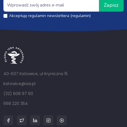
Zapisz
Akceptuję regulamin newslettera (regulamin)
40-637 Katowice, ul Kryniczna 15
katowice@oia.pl
(32) 608 97 60
668 220 354