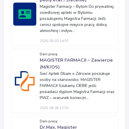
pełny etat / zlecenie)
Magister Farmacji – Bytom Do prywatnej,
osiedlowej apteki w Bytomiu
poszukujemy Magistra Farmacji. Jeśli
cenisz spokojne miejsce pracy, dobrą
atmosferę i indyw...
2026-08-03 14:57
Dam pracę
MAGISTER FARMACJI – Zawiercie
(M/K/OS)
Sieć Aptek Dbam o Zdrowie poszukuje
osoby na stanowisko: MAGISTER
FARMACJI Szukamy CIEBIE jeśli:
posiadasz dyplom Magistra Farmacji oraz
PWZ – warunek konieczn...
2026-08-06 13:53
Dam pracę
Dr.Max, Magister