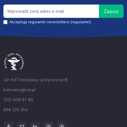
Zapisz
Akceptuję regulamin newslettera (regulamin)
40-637 Katowice, ul Kryniczna 15
katowice@oia.pl
(32) 608 97 60
668 220 354