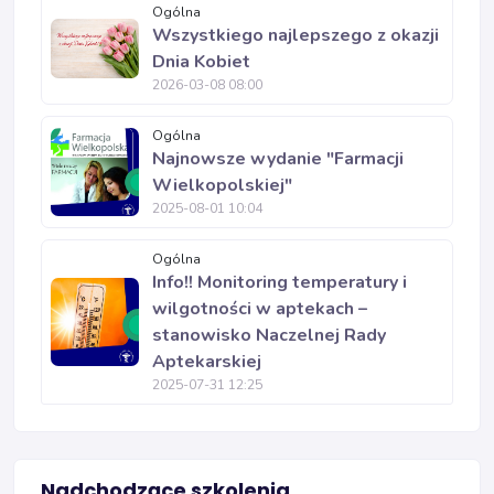
Ogólna
Wszystkiego najlepszego z okazji
Dnia Kobiet
2026-03-08 08:00
Ogólna
Najnowsze wydanie "Farmacji
Wielkopolskiej"
2025-08-01 10:04
Ogólna
Info!! Monitoring temperatury i
wilgotności w aptekach –
stanowisko Naczelnej Rady
Aptekarskiej
2025-07-31 12:25
Nadchodzące szkolenia