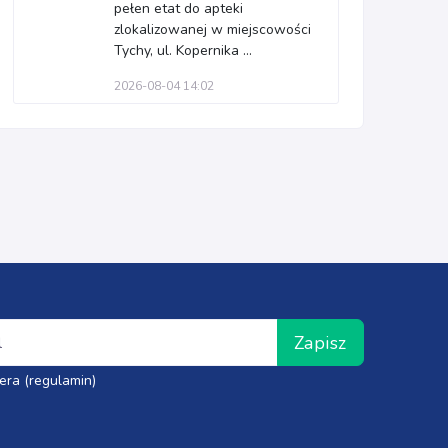
pełen etat do apteki
zlokalizowanej w miejscowości
Tychy, ul. Kopernika ...
2026-08-04 14:02
Zapisz
era (regulamin)