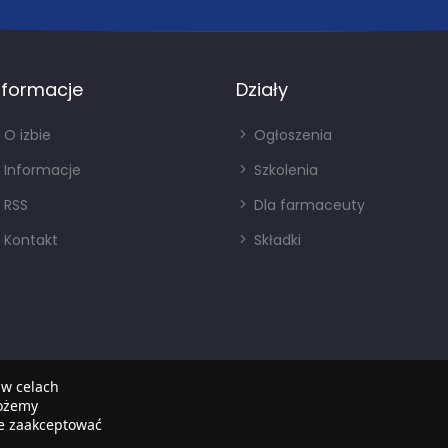
nformacje
Działy
O izbie
Ogłoszenia
Informacje
Szkolenia
RSS
Dla farmaceuty
Kontakt
Składki
 w celach
możemy
że zaakceptować
Copyright © 2022
SIA
. Wszystkie prawa zastrzezone.