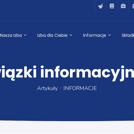
Nasza Izba
Izba dla Ciebie
Informacje
Składk
ązki informacyjn
Artykuły
INFORMACJE
INFORMACJE