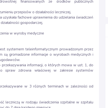
rowotnej finansowanych ze środków publicznych
umieniu przepisów o działalności leczniczej,
tóra uzyskała fachowe uprawnienia do udzielania świadczeń
działalności gospodarczej,
atrzenia w wyroby medyczne
 jest systemem teleinformatycznym prowadzonym przez
ym są gromadzone informacje o wyrobach medycznych i
sługodawców.
przekazywania informacji, o których mowa w ust. 1, do
 do spraw zdrowia właściwej w zakresie systemów
 przekazywane w 3 różnych terminach w zależności od
ć leczniczą w rodzaju świadczenia szpitalne w szpitalu
iąc do 7 dnia każdego miesiąca;