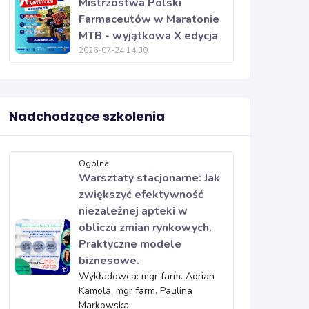
Mistrzostwa Polski
Farmaceutów w Maratonie
MTB - wyjątkowa X edycja
2026-07-24 14:30
Nadchodzące szkolenia
Ogólna
Warsztaty stacjonarne: Jak
zwiększyć efektywność
niezależnej apteki w
obliczu zmian rynkowych.
Praktyczne modele
biznesowe.
Wykładowca: mgr farm. Adrian
Kamola, mgr farm. Paulina
Markowska