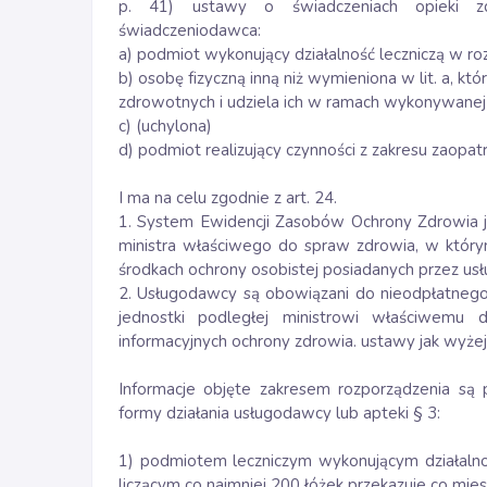
p. 41) ustawy o świadczeniach opieki zd
świadczeniodawca:
a) podmiot wykonujący działalność leczniczą w roz
b) osobę fizyczną inną niż wymieniona w lit. a, k
zdrowotnych i udziela ich w ramach wykonywanej 
c) (uchylona)
d) podmiot realizujący czynności z zakresu zaop
I ma na celu zgodnie z art. 24.
1. System Ewidencji Zasobów Ochrony Zdrowia
ministra właściwego do spraw zdrowia, w któr
środkach ochrony osobistej posiadanych przez u
2. Usługodawcy są obowiązani do nieodpłatnego 
jednostki podległej ministrowi właściwemu
informacyjnych ochrony zdrowia. ustawy jak wyżej
Informacje objęte zakresem rozporządzenia są
formy działania usługodawcy lub apteki § 3:
1) podmiotem leczniczym wykonującym działalnoś
liczącym co najmniej 200 łóżek przekazuje co mies