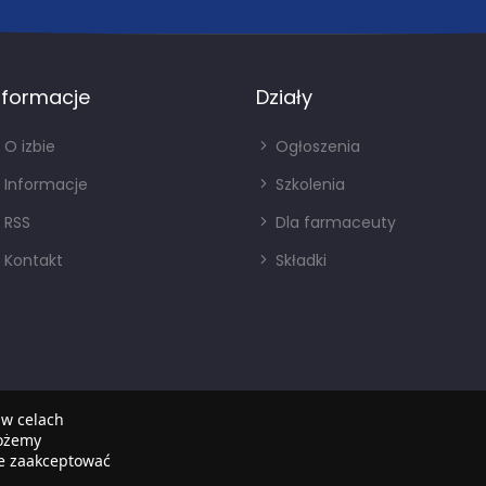
nformacje
Działy
O izbie
Ogłoszenia
Informacje
Szkolenia
RSS
Dla farmaceuty
Kontakt
Składki
 w celach
możemy
że zaakceptować
Copyright © 2022
SIA
. Wszystkie prawa zastrzezone.