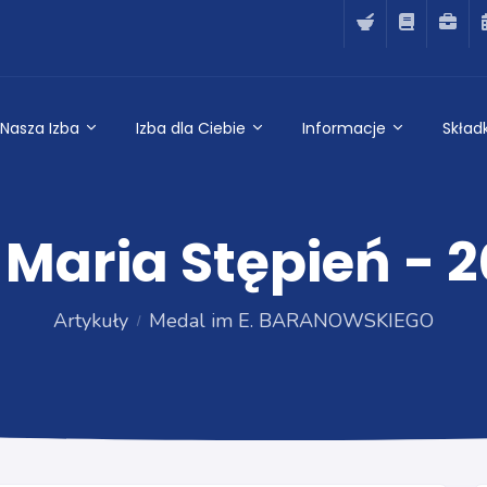
Nasza Izba
Izba dla Ciebie
Informacje
Składk
 Maria Stępień - 
Artykuły
Medal im E. BARANOWSKIEGO
Medal im E. BARANOWSKIEGO