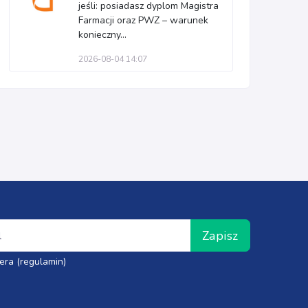
jeśli: posiadasz dyplom Magistra
Farmacji oraz PWZ – warunek
konieczny...
2026-08-04 14:07
Zapisz
era (regulamin)