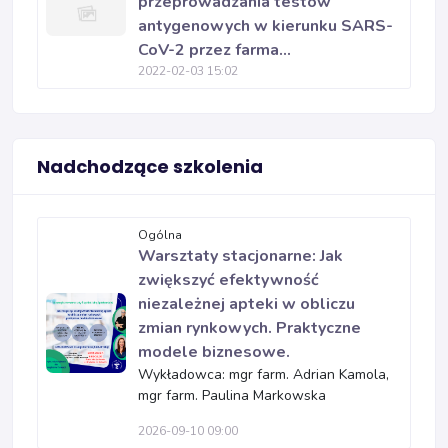
przeprowadzania testów
antygenowych w kierunku SARS-
CoV-2 przez farma...
2022-02-03 15:02
Nadchodzące szkolenia
Ogólna
Warsztaty stacjonarne: Jak
zwiększyć efektywność
niezależnej apteki w obliczu
zmian rynkowych. Praktyczne
modele biznesowe.
Wykładowca: mgr farm. Adrian Kamola,
mgr farm. Paulina Markowska
2026-09-10 09:00