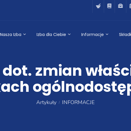
Nasza Izba
Izba dla Ciebie
Informacje
Składk
 dot. zmian właści
kach ogólnodostę
Artykuły
INFORMACJE