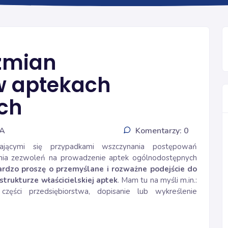
INFORMACJE
 zmian
 w aptekach
ch
IA
Komentarzy: 0
jącymi się przypadkami wszczynania postępowań
fania zezwoleń na prowadzenie aptek ogólnodostępnych
ardzo proszę o przemyślane i rozważne podejście do
rukturze właścicielskiej aptek
. Mam tu na myśli m.in.:
części przedsiębiorstwa, dopisanie lub wykreślenie