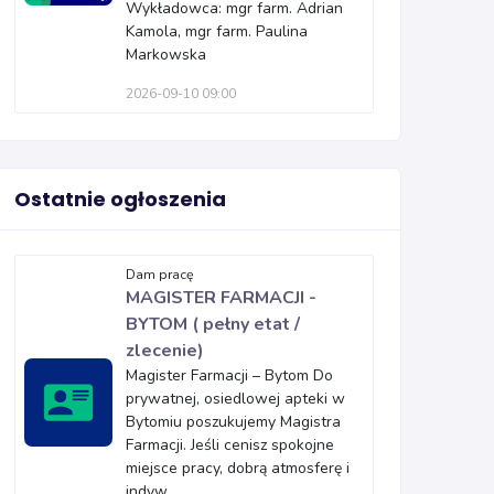
Wykładowca: mgr farm. Adrian
Kamola, mgr farm. Paulina
Markowska
2026-09-10 09:00
Ostatnie ogłoszenia
Dam pracę
MAGISTER FARMACJI -
BYTOM ( pełny etat /
zlecenie)
Magister Farmacji – Bytom Do
prywatnej, osiedlowej apteki w
Bytomiu poszukujemy Magistra
Farmacji. Jeśli cenisz spokojne
miejsce pracy, dobrą atmosferę i
indyw...