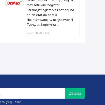
Uczestnik sieci franczyzowej Dr.
Max zatrudni Magister
Farmacji/Magisterka Farmacji na
pełen etat do apteki
zlokalizowanej w miejscowości
Tychy, ul. Kopernika ...
2026-08-04 14:02
Zapisz
era (regulamin)