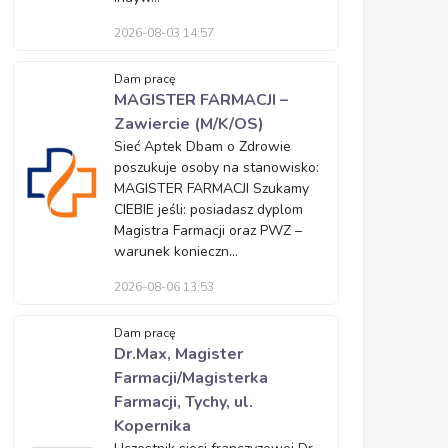
2026-08-03 14:57
Dam pracę
MAGISTER FARMACJI –
Zawiercie (M/K/OS)
Sieć Aptek Dbam o Zdrowie
poszukuje osoby na stanowisko:
MAGISTER FARMACJI Szukamy
CIEBIE jeśli: posiadasz dyplom
Magistra Farmacji oraz PWZ –
warunek konieczn...
2026-08-06 13:53
Dam pracę
Dr.Max, Magister
Farmacji/Magisterka
Farmacji, Tychy, ul.
Kopernika