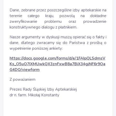
Dane, zebrane przez poszczególne izby aptekarskie na
terenie całego kraju, pozwolą na dokładne
zweryfikowanie problemu oraz prowadzenie
konstruktywnego dialogu z płatnikiem.
Nasze argumenty w dyskusji muszą opierać się o fakty i
dane, dlatego zwracamy się do Państwa z prośbą o
wypełnienie poniższej ankiety:
https://docs.google.com/forms/d/e/1FAIpQLSdmsV
Ks_O5uQ7IXMUwkQX3znFxwB8a7BiX34gjNF6r9Qa
G4DQ/viewform
Z poważaniem
Prezes Rady Śląskiej Izby Aptekarskiej
dr n. farm. Mikołaj Konstanty