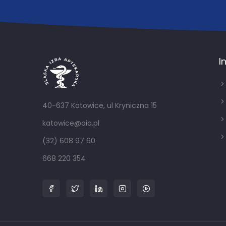
I
40-637 Katowice, ul Kryniczna 15
katowice@oia.pl
(32) 608 97 60
668 220 354