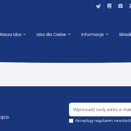
Nasza Izba
Izba dla Ciebie
Informacje
Składk
ąco.
Akceptuję regulamin newslett