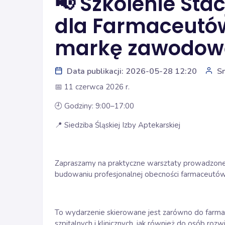
📢 Szkolenie Sta
dla Farmaceutów
markę zawodow
Data publikacji: 2026-05-28 12:20
S
📅 11 czerwca 2026 r.
🕘 Godziny: 9:00–17:00
📍 Siedziba Śląskiej Izby Aptekarskiej
Zapraszamy na praktyczne warsztaty prowadzon
budowaniu profesjonalnej obecności farmaceutów
To wydarzenie skierowane jest zarówno do farm
szpitalnych i klinicznych, jak również do osób roz