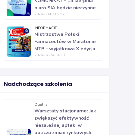
KOMUNIKAT - 14 sierpnia
biuro SIA będzie nieczynne
2026-08-03 09:57
INFORMACJE
Mistrzostwa Polski
Farmaceutów w Maratonie
MTB - wyjątkowa X edycja
2026-07-24 14:30
Nadchodzące szkolenia
Ogólna
Warsztaty stacjonarne: Jak
zwiększyć efektywność
niezależnej apteki w
obliczu zmian rynkowych.