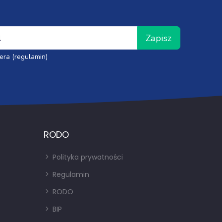
Zapisz
era (regulamin)
RODO
Polityka prywatności
Regulamin
RODO
BIP