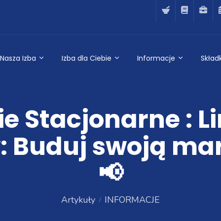
Nasza Izba
Izba dla Ciebie
Informacje
Składk
ie Stacjonarne : L
: Buduj swoją ma
📢
Artykuły
INFORMACJE