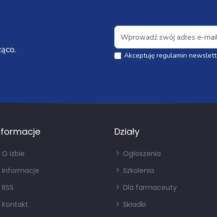
ąco.
Akceptuję regulamin newslett
nformacje
Działy
O izbie
Ogłoszenia
Informacje
Szkolenia
RSS
Dla farmaceuty
Kontakt
Składki