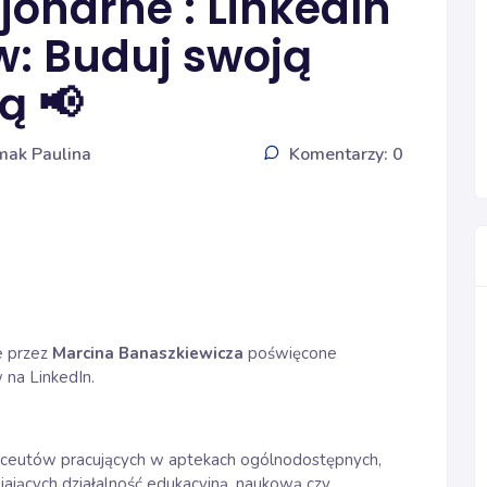
cjonarne : LinkedIn
: Buduj swoją
ą 📢
mak Paulina
Komentarzy: 0
e przez
Marcina Banaszkiewicza
poświęcone
 na LinkedIn.
aceutów pracujących w aptekach ogólnodostępnych,
wijających działalność edukacyjną, naukową czy