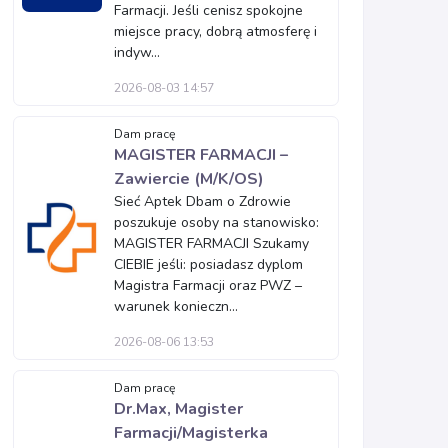
Farmacji. Jeśli cenisz spokojne
miejsce pracy, dobrą atmosferę i
indyw...
2026-08-03 14:57
Dam pracę
MAGISTER FARMACJI –
Zawiercie (M/K/OS)
Sieć Aptek Dbam o Zdrowie
poszukuje osoby na stanowisko:
MAGISTER FARMACJI Szukamy
CIEBIE jeśli: posiadasz dyplom
Magistra Farmacji oraz PWZ –
warunek konieczn...
2026-08-06 13:53
Dam pracę
Dr.Max, Magister
Farmacji/Magisterka