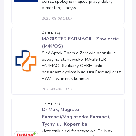
cenisz spokojne miejsce pracy, dobrą
atmosferę i indyw...
2026-08-03 14:57
Dam pracę
MAGISTER FARMACJI – Zawiercie
(M/K/OS)
Sieć Aptek Dbam o Zdrowie poszukuje
osoby na stanowisko: MAGISTER
FARMACJI Szukamy CIEBIE jeśli:
posiadasz dyplom Magistra Farmacji oraz
PWZ – warunek konieczn...
2026-08-06 13:53
Dam pracę
Dr.Max, Magister
Farmacji/Magisterka Farmacji,
Tychy, ul. Kopernika
Uczestnik sieci franczyzowej Dr. Max