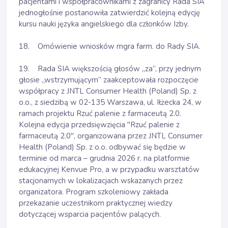
pacjentami i współpracownikami z zagranicy Rada SIA
jednogłośnie postanowiła zatwierdzić kolejną edycję
kursu nauki języka angielskiego dla członków Izby.
18. Omówienie wniosków mgra farm. do Rady SIA.
19. Rada SIA większością głosów „za”, przy jednym
głosie „wstrzymującym” zaakceptowała rozpoczęcie
współpracy z JNTL Consumer Health (Poland) Sp. z
o.o., z siedzibą w 02-135 Warszawa, ul. Iłżecka 24, w
ramach projektu Rzuć palenie z farmaceutą 2.0.
Kolejna edycja przedsięwzięcia "Rzuć palenie z
farmaceutą 2.0", organizowana przez JNTL Consumer
Health (Poland) Sp. z o.o. odbywać się będzie w
terminie od marca – grudnia 2026 r. na platformie
edukacyjnej Kenvue Pro, a w przypadku warsztatów
stacjonarnych w lokalizacjach wskazanych przez
organizatora. Program szkoleniowy zakłada
przekazanie uczestnikom praktycznej wiedzy
dotyczącej wsparcia pacjentów palących.