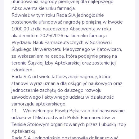
ufundowania nagrody pieniężnej dla najlepszego
Absolwenta kierunku farmacja.
Również w tym roku Rada SIA jednogłośnie
postanowiła ufundować nagrodę pieniężną w kwocie
1000,00 zł dla najlepszego Absolwenta w roku
akademickim 2025/2026 na kierunku farmacja
Wydziału Nauk Farmaceutycznych w Sosnowcu
Śląskiego Uniwersytetu Medycznego w Katowicach,
ze wskazaniem na osobę, która podejmie pracę na
terenie Śląskiej Izby Aptekarskiej oraz zostanie jej
członkiem.
Rada SIA od wielu lat przyznaje nagrodę, która
stanowi wyraz uznania dla osiągnięć naukowych oraz
jednocześnie zachętę do dalszego rozwoju
zawodowego i aktywnego udziału w działalności
samorządu aptekarskiego.
11. Wniosek mgra Pawła Pękacza o dofinansowanie
udziału w I Mistrzostwach Polski Farmaceutów w
Tenisie Stołowym organizowanych przez Lubuską Izbę
Aptekarską.
Rada SIA jednogłośnie postanowiła dofinansować