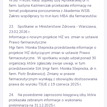
WSB. Prezes Rady Śląskiej Izby Aptekarskiej dr n.
farm. Justyna Kaźmierczak przekazała informację na
temat podpisania porozumienia z Akademia WSB.
Zakres współpracy to m.in kurs MBA dla farmaceutów.
23. Spotkanie w Ministerstwie Zdrowia - Warszawa,
23.02.2026 r.
Informacja o nowym projekcie MZ ws. zmian w ustawie
Prawo farmaceutyczne.
Mgr farm. Monika Stepnicka przedstawiła informacje o
projekcie MZ dotyczącym zmian w ustawie Prawo
farmaceutyczne. W spotkaniu wzięło udział ponad 30
organizacji, które zgłaszały swoje uwagi, w tym
przedstawiciele SIA (mgr farm. Monika Stepnicka, dr n.
farm. Piotr Brukiewicz). Zmiany w prawie
farmaceutycznym wynikają z obowiązku dostosowania
prawa do wyroku TSUE z 19 czerwca 2025 r.
24. Na posiedzenie zaproszono księgową izby, która
przekazała zebranym informacje o wykonaniu
preliminarza na 31.12.2025 r.