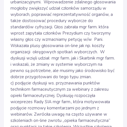
urbanizacyjnymi. Wprowadzenie zdalnego głosowania
mogłoby zwiększyć udział członków samorządu w
wyborach, poprawiać reprezentatywność organów, a
także dostosować procedury wyborcze do
standardów cyfryzacji. Głos zabrała mgr farm. która
wprost zapytała członków Prezydium czy tworzymy
własny głos czy wzmacniamy petycję w/w Pani.
Wskazała plusy głosowania on-line jak np. koszty
organizacji okręgowych spotkań wyborczych. W
dyskusji wzięli udział mgr farm. jak i Skarbnik mgr farm.
i wskazali, że zmiany w systemie wyborczym na
pewno są potrzebne, ale musimy jako środowisko być
dobrze przygotowani do tego typu zmian.
c) podjęcie dyskusji ws. przyznawania punktów
technikom farmaceutycznym za webinary z zakresu
opieki farmaceutycznej. Dyskusję rozpoczęła
wiceprezes Rady SIA mgr farm., która motywowała
podjęcie rozmowy komentarzami po jednym z
webinarów. Zwróciła uwagę na często używane w
szkoleniach on-line zwrotu „opieka farmaceutyczna”
oraz punktacji za takie szkolenia. Wszystkie szkolenia