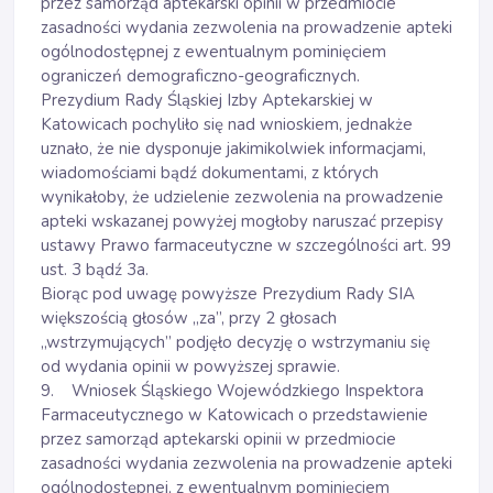
przez samorząd aptekarski opinii w przedmiocie
zasadności wydania zezwolenia na prowadzenie apteki
ogólnodostępnej z ewentualnym pominięciem
ograniczeń demograficzno-geograficznych.
Prezydium Rady Śląskiej Izby Aptekarskiej w
Katowicach pochyliło się nad wnioskiem, jednakże
uznało, że nie dysponuje jakimikolwiek informacjami,
wiadomościami bądź dokumentami, z których
wynikałoby, że udzielenie zezwolenia na prowadzenie
apteki wskazanej powyżej mogłoby naruszać przepisy
ustawy Prawo farmaceutyczne w szczególności art. 99
ust. 3 bądź 3a.
Biorąc pod uwagę powyższe Prezydium Rady SIA
większością głosów „za”, przy 2 głosach
„wstrzymujących” podjęło decyzję o wstrzymaniu się
od wydania opinii w powyższej sprawie.
9. Wniosek Śląskiego Wojewódzkiego Inspektora
Farmaceutycznego w Katowicach o przedstawienie
przez samorząd aptekarski opinii w przedmiocie
zasadności wydania zezwolenia na prowadzenie apteki
ogólnodostępnej, z ewentualnym pominięciem