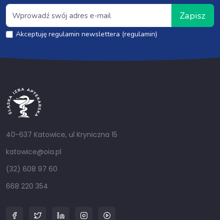
Zapisz
Akceptuję regulamin newslettera (regulamin)
40-637 Katowice, ul Kryniczna 15
katowice@oia.pl
(32) 608 97 60
668 220 354