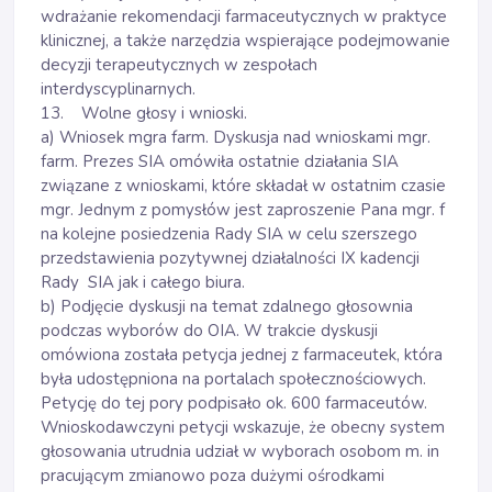
wdrażanie rekomendacji farmaceutycznych w praktyce
klinicznej, a także narzędzia wspierające podejmowanie
decyzji terapeutycznych w zespołach
interdyscyplinarnych.
13. Wolne głosy i wnioski.
a) Wniosek mgra farm. Dyskusja nad wnioskami mgr.
farm. Prezes SIA omówiła ostatnie działania SIA
związane z wnioskami, które składał w ostatnim czasie
mgr. Jednym z pomysłów jest zaproszenie Pana mgr. f
na kolejne posiedzenia Rady SIA w celu szerszego
przedstawienia pozytywnej działalności IX kadencji
Rady SIA jak i całego biura.
b) Podjęcie dyskusji na temat zdalnego głosownia
podczas wyborów do OIA. W trakcie dyskusji
omówiona została petycja jednej z farmaceutek, która
była udostępniona na portalach społecznościowych.
Petycję do tej pory podpisało ok. 600 farmaceutów.
Wnioskodawczyni petycji wskazuje, że obecny system
głosowania utrudnia udział w wyborach osobom m. in
pracującym zmianowo poza dużymi ośrodkami