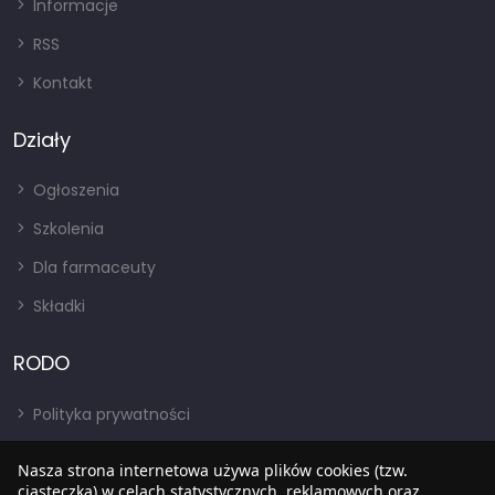
Informacje
RSS
Kontakt
Działy
Ogłoszenia
Szkolenia
Dla farmaceuty
Składki
RODO
Polityka prywatności
Regulamin
Nasza strona internetowa używa plików cookies (tzw.
RODO
ciasteczka) w celach statystycznych, reklamowych oraz