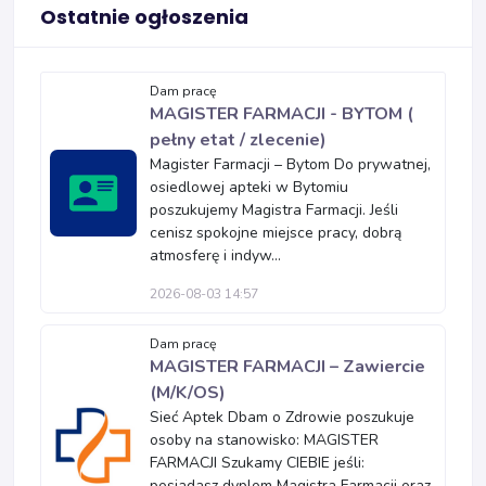
Ostatnie ogłoszenia
Dam pracę
MAGISTER FARMACJI - BYTOM (
pełny etat / zlecenie)
Magister Farmacji – Bytom Do prywatnej,
osiedlowej apteki w Bytomiu
poszukujemy Magistra Farmacji. Jeśli
cenisz spokojne miejsce pracy, dobrą
atmosferę i indyw...
2026-08-03 14:57
Dam pracę
MAGISTER FARMACJI – Zawiercie
(M/K/OS)
Sieć Aptek Dbam o Zdrowie poszukuje
osoby na stanowisko: MAGISTER
FARMACJI Szukamy CIEBIE jeśli:
posiadasz dyplom Magistra Farmacji oraz