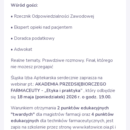
Wśród gości:
• Rzecznik Odpowiedzialności Zawodowej
• Ekspert opieki nad pacjentem
• Doradca podatkowy
• Adwokat
Realne tematy. Prawdziwe rozmowy. Finał, którego
nie możesz przegapić
Śląska Izba Aptekarska serdecznie zaprasza na
webinar pt.:
AKADEMIA PRZEDSIĘBIORCZEGO
FARMACEUTY - „Etyka i praktyka”
, który odbędzie
się
18 maja (poniedziałek) 2026 r. o godz. 19.00.
Warunkiem otrzymania
2 punktów edukacyjnych
"twardych"
dla magistrów farmacji oraz
4 punktów
edukacyjnych
dla techników farmaceutycznych, jest
zapis na szkolenie przez stronę
www.katowice.oia.pl
i