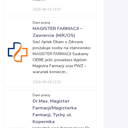
2026-08-03 14:57
Dam pracę
MAGISTER FARMACJI –
Zawiercie (M/K/OS)
Sieć Aptek Dbam o Zdrowie
poszukuje osoby na stanowisko:
MAGISTER FARMACJI Szukamy
CIEBIE jeśli: posiadasz dyplom
Magistra Farmacji oraz PWZ –
warunek konieczn...
2026-08-06 13:53
Dam pracę
Dr.Max, Magister
Farmacji/Magisterka
Farmacji, Tychy, ul.
Kopernika