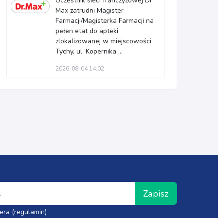
Uczestnik sieci franczyzowej Dr.
Max zatrudni Magister
Farmacji/Magisterka Farmacji na
pełen etat do apteki
zlokalizowanej w miejscowości
Tychy, ul. Kopernika ...
2026-08-04 14:02
Zapisz
era (regulamin)