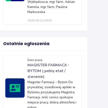
Wykładowca: mgr farm. Adrian
Kamola, mgr farm. Paulina
Markowska
2026-09-10 09:00
Ostatnie ogłoszenia
Dam pracę
MAGISTER FARMACJI -
BYTOM ( pełny etat /
zlecenie)
Magister Farmacji – Bytom Do
prywatnej, osiedlowej apteki w
Bytomiu poszukujemy Magistra
Farmacji. Jeśli cenisz spokojne
miejsce pracy, dobrą atmosferę i
indyw...