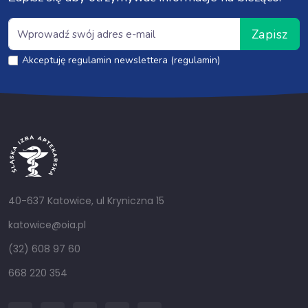
Zapisz
Akceptuję regulamin newslettera (regulamin)
40-637 Katowice, ul Kryniczna 15
katowice@oia.pl
(32) 608 97 60
668 220 354