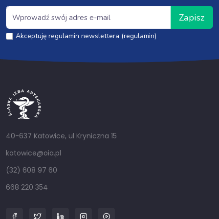
Zapisz
Akceptuję regulamin newslettera (regulamin)
40-637 Katowice, ul Kryniczna 15
katowice@oia.pl
(32) 608 97 60
668 220 354