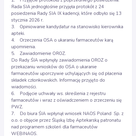
2. Przyjęcie protokołu z poprzedniego posiedzenia.
Rada SIA jednogłośnie przyjęła protokół z 24
posiedzenia Rady SIA IX kadencji, które odbyło się 13
stycznia 2026 r.
3. Opiniowanie kandydatur na stanowisko kierownika
apteki.
4. Orzeczenia OSA o ukaraniu farmaceutów karą
upomnienia.
5. Zawiadomienie OROZ.
Do Rady ŚIA wpłynęły zawiadomienia OROZ o
przekazaniu wniosków do OSA o ukaranie
farmaceutów uporczywie uchylających się od płacenia
składek członkowskich. Informację przyjęto do
wiadomości.
6. Podjęcie uchwały ws. skreślenia z rejestru
farmaceutów i wraz z oświadczeniem o zrzeczeniu się
PWZ.
7. Do biura ŚIA wpłynął wniosek NAOS Poland Sp. z
o.o. o objęcie przez Śląską Izbę Aptekarską patronatu
nad programem szkoleń dla farmaceutów
WEBINAOS.