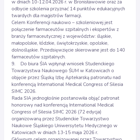
w dniach 10-12.04.2026 r. w Bronisławowie oraz za
odbycie szkolenia przyznać 14 punktów edukacyjnych
twardych dla magistrów farmacji.
Celem Konferencji naukowo – szkoleniowej jest
połączenie farmaceutów szpitalnych i ekspertów z
branży farmaceutycznej z województw: śląskie,
małopolskie, łódzkie, świętokrzyskie, opolskie,
dolnośląskie. Przedsięwzięcie skierowane jest do 140
farmaceutów szpitalnych.
9. Do biura ŚIA wpłynął wniosek Studenckiego
Towarzystwa Naukowego ŚUM w Katowicach o
objęcie przez Śląską Izbę Aptekarską patronatu nad
konferencją International Medical Congress of Silesia
SIMC 2026.
Rada SIA jednogłośnie postanowiła objąć patronat
honorowy nad konferencją International Medical
Congress of Silesia SIMC 2026 (72 edycja)
organizowaną przez Studenckie Towarzystwo
Naukowe Śląskiego Uniwersytetu Medycznego w
Katowicach w dniach 13-15 maja 2026 r.
Głównym celem organizowanej przez Towarzystwo