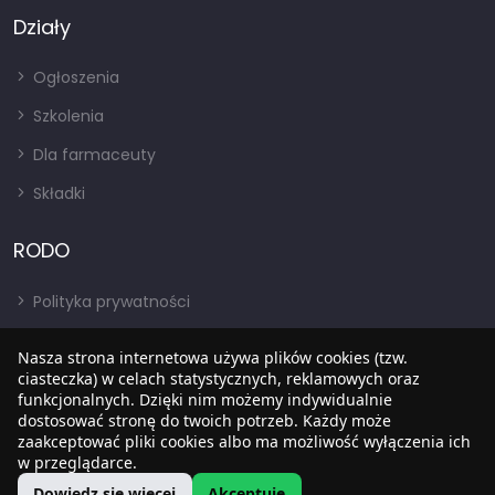
Działy
Ogłoszenia
Szkolenia
Dla farmaceuty
Składki
RODO
Polityka prywatności
Regulamin
Nasza strona internetowa używa plików cookies (tzw.
RODO
ciasteczka) w celach statystycznych, reklamowych oraz
funkcjonalnych. Dzięki nim możemy indywidualnie
BIP
dostosować stronę do twoich potrzeb. Każdy może
zaakceptować pliki cookies albo ma możliwość wyłączenia ich
w przeglądarce.
Dowiedz się więcej
Akceptuję