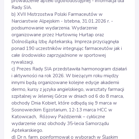
prowadzenie apteki ogólnodostępnej - informacja dla
Rady SIA.
b) XVII Mistrzostwa Polski Farmaceutów w
Narciarstwie Alpejskim - Istebna, 31.01.2026 r. -
podsumowanie wydarzenia. Wydarzenie
organizowane przez Hurtownię Hurtap oraz
Dolnośląską Izbę Aptekarską. Impreza przyciągnęła
ponad 190 uczestników integrując farmaceutów jak i
całe środowisko zaprzyjaźnione w sportowej
rywalizacji.
c) Prezes Rady SIA przedstawiła harmonogram działań
i aktywności na rok 2026. W bieżącym roku między
innymi będą organizowane kolejne edycje akademii
dermo, kursy z języka angielskiego, warsztaty farmacji
szpitalnej w Jeleniej Górze w dniach od 6 do 8 marca,
obchody Dnia Kobiet, które odbędą się 9 marca w
Sosnowieckim Egzotarium, 12-13 marca HCC w
Katowicach, Różowy Październik – cykliczne
wydarzenie oraz obchody 35-lecia Samorządu
Aptekarskiego.
d) Dr n. farm. poinformował o wyborach w Śląskim