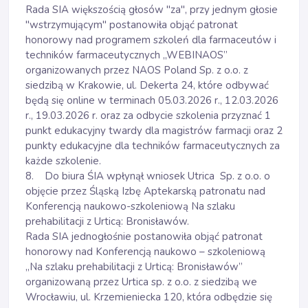
Rada SIA większością głosów "za", przy jednym głosie
"wstrzymującym" postanowiła objąć patronat
honorowy nad programem szkoleń dla farmaceutów i
techników farmaceutycznych „WEBINAOS”
organizowanych przez NAOS Poland Sp. z o.o. z
siedzibą w Krakowie, ul. Dekerta 24, które odbywać
będą się online w terminach 05.03.2026 r., 12.03.2026
r., 19.03.2026 r. oraz za odbycie szkolenia przyznać 1
punkt edukacyjny twardy dla magistrów farmacji oraz 2
punkty edukacyjne dla techników farmaceutycznych za
każde szkolenie.
8. Do biura ŚIA wpłynął wniosek Utrica Sp. z o.o. o
objęcie przez Śląską Izbę Aptekarską patronatu nad
Konferencją naukowo-szkoleniową Na szlaku
prehabilitacji z Urticą: Bronisławów.
Rada SIA jednogłośnie postanowiła objąć patronat
honorowy nad Konferencją naukowo – szkoleniową
„Na szlaku prehabilitacji z Urticą: Bronisławów”
organizowaną przez Urtica sp. z o.o. z siedzibą we
Wrocławiu, ul. Krzemieniecka 120, która odbędzie się