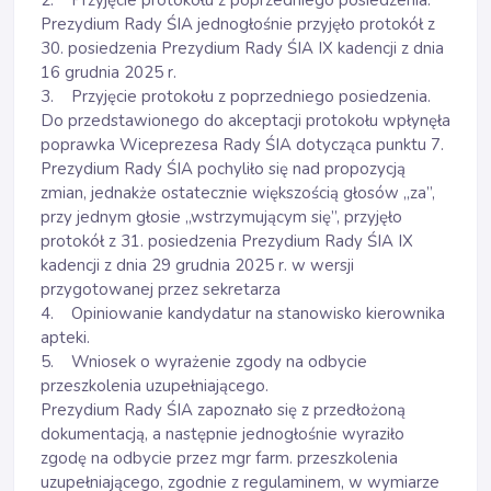
2. Przyjęcie protokołu z poprzedniego posiedzenia.
Prezydium Rady ŚIA jednogłośnie przyjęło protokół z
30. posiedzenia Prezydium Rady ŚIA IX kadencji z dnia
16 grudnia 2025 r.
3. Przyjęcie protokołu z poprzedniego posiedzenia.
Do przedstawionego do akceptacji protokołu wpłynęła
poprawka Wiceprezesa Rady ŚIA dotycząca punktu 7.
Prezydium Rady ŚIA pochyliło się nad propozycją
zmian, jednakże ostatecznie większością głosów „za”,
przy jednym głosie „wstrzymującym się”, przyjęło
protokół z 31. posiedzenia Prezydium Rady ŚIA IX
kadencji z dnia 29 grudnia 2025 r. w wersji
przygotowanej przez sekretarza
4. Opiniowanie kandydatur na stanowisko kierownika
apteki.
5. Wniosek o wyrażenie zgody na odbycie
przeszkolenia uzupełniającego.
Prezydium Rady ŚIA zapoznało się z przedłożoną
dokumentacją, a następnie jednogłośnie wyraziło
zgodę na odbycie przez mgr farm. przeszkolenia
uzupełniającego, zgodnie z regulaminem, w wymiarze