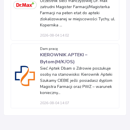
Uczestnik sieci franczyzowej Dr. Max
zatrudni Magister Farmacji/Magisterka
Farmacji na pełen etat do apteki
zlokalizowanej w miejscowości Tychy, ul.
Kopernika ...
2026-08-04 14:02
Dam pracę
KIEROWNIK APTEKI –
Bytom(M/K/OS)
Sieć Aptek Dbam o Zdrowie poszukuje
osoby na stanowisko: Kierownik Apteki
Szukamy CIEBIE jeśli: posiadasz dyplom
Magistra Farmacji oraz PWZ – warunek
konieczny...
2026-08-04 14:07