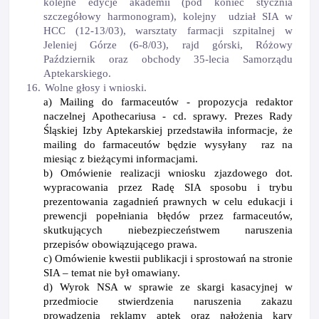
kolejne edycje akademii (pod koniec stycznia
szczegółowy harmonogram), kolejny
udział SIA w
HCC (12-13/03), warsztaty farmacji szpitalnej w
Jeleniej Górze (6-8/03), rajd górski, Różowy
Październik oraz obchody 35-lecia Samorządu
Aptekarskiego.
16.
Wolne głosy i wnioski.
a) Mailing do farmaceut
ó
w - propozycja redaktor
naczelnej Apothecariusa - cd. sprawy. Prezes Rady
Śląskiej Izby Aptekarskiej przedstawiła informacje, że
mailing do farmaceutów będzie wysyłany
raz na
miesiąc z bieżącymi informacjami.
b) Om
ó
wienie realizacji wniosku zjazdowego dot.
wypracowania przez Radę SIA sposobu i trybu
prezentowania zagadnień prawnych w celu edukacji i
prewencji popełniania błęd
ó
w przez farmaceut
ó
w,
skutkujących niebezpieczeństwem naruszenia
przepis
ó
w obowiązującego prawa.
c) Om
ó
wienie kwestii publikacji i sprostowań na stronie
SIA – temat nie był omawiany.
d) Wyrok NSA w sprawie ze skargi kasacyjnej w
przedmiocie stwierdzenia naruszenia zakazu
prowadzenia reklamy aptek oraz nałożenia kary