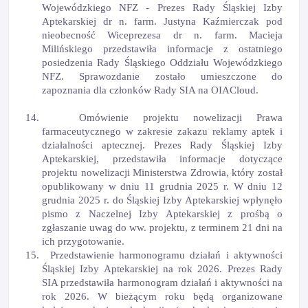
Wojew
ó
dzkiego NFZ - Prezes Rady Śląskiej Izby
Aptekarskiej dr n. farm. Justyna Kaźmierczak pod
nieobecność Wiceprezesa dr n. farm. Macieja
Milińskiego przedstawiła informacje z ostatniego
posiedzenia
Rady Śląskiego Oddziału Wojew
ó
dzkiego
NFZ. Sprawozdanie zostało umieszczone do
zapoznania dla członków Rady SIA na OIACloud.
14.
Om
ó
wienie projektu nowelizacji Prawa
farmaceutycznego w zakresie zakazu reklamy aptek i
działalności aptecznej.
Prezes Rady Śląskiej Izby
Aptekarskiej, przedstawiła informacje dotyczące
projektu nowelizacji Ministerstwa Zdrowia, który został
opublikowany w dniu 11 grudnia 2025 r. W dniu 12
grudnia 2025 r. do Śląskiej Izby Aptekarskiej wpłynęło
pismo z Naczelnej Izby Aptekarskiej z prośbą o
zgłaszanie uwag do ww. projektu, z terminem 21 dni na
ich przygotowanie.
15.
Przedstawienie harmonogramu działań i aktywnoś
ci
Śląskiej Izby Aptekarskiej na rok 2026. Prezes Rady
SIA przedstawiła harmonogram działań i aktywności na
rok 2026. W bieżącym roku będą organizowane