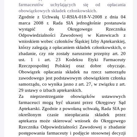
farmaceut
ó
w uchylających się
od op
łacania
obowiązkowych składek członkowskich.
Zgodnie z Uchwałą U-RSIA-018-V-2008 z dnia 04
marca 2008 r. Rada SIA jednogłośnie postanawia
wystąpić do Okręgowego Rzecznika
Odpowiedzialności Zawodowej w Katowicach z
wnioskiem wobec członk
ó
w Śląskiej Izby Aptekarskiej,
kt
ó
rzy zalegają z opłacaniem składek członkowskich, o
zbadanie, czy nie zostały naruszone przepisy art. 20
ust. 1 i art. 23 Kodeksu Etyki Farmaceuty
Rzeczpospolitej Polskiej oraz dobre obyczaje.
Obowią
zek op
łacania składek na rzecz samorządu
zawodowego jest podstawowym obowiązkiem członka
samorządu, co wynika jasno z art. 27, w związku z art.
29 ustawy o izbach aptekarskich.
Za nieprzestrzeganie obowiązk
ó
w ustawowych
farmaceuci mogą być ukarani przez Okręgowy Sąd
Aptekarski. Zgodnie z powołaną uchwałą, Rada SIA po
określonym czasie nieopłacania składek przez
aptekarza może skierować wniosek do Okręgowego
Rzecznika Odpowiedzialności Zawodowej o zbadanie
postępowania farmaceuty i podjęcie stosownej decyzji