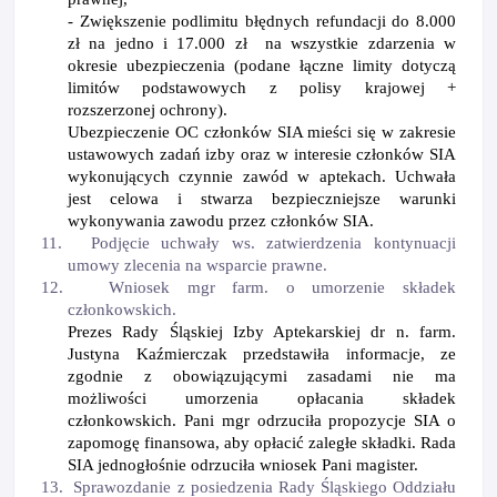
- Zwiększenie podlimitu błędnych refundacji do 8.000
zł na jedno i 17.000 zł
na wszystkie zdarzenia w
okresie ubezpieczenia (podane łączne limity dotyczą
limitó
w podstawowych z polisy krajowej +
rozszerzonej ochrony).
Ubezpieczenie OC członk
ó
w SIA mieś
ci si
ę w zakresie
ustawowych zadań izby oraz w interesie członk
ó
w SIA
wykonujących czynnie zaw
ó
d w aptekach. Uchwała
jest celowa i stwarza bezpieczniejsze warunki
wykonywania zawodu przez członk
ó
w SIA.
11.
Podjęcie uchwały ws. zatwierdzenia kontynuacji
umowy zlecenia na wsparcie prawne.
12.
Wniosek mgr farm. o umorzenie składek
członkowskich.
Prezes Rady Śląskiej Izby Aptekarskiej dr n. farm.
Justyna Kaźmierczak przedstawiła informacje, ze
zgodnie z obowiązującymi zasadami nie ma
możliwości umorzenia opłacania składek
członkowskich. Pani mgr odrzuciła propozycje SIA o
zapomogę finansowa, aby opłacić zaległe składki.
Rada
SIA jednogłośnie odrzuciła wniosek Pani magister.
13.
Sprawozdanie z posiedzenia Rady Śląskiego Oddziału