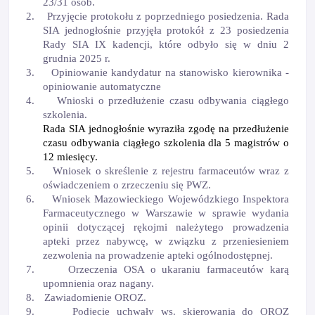
23/31 osób.
2.
Przyjęcie protokołu z poprzedniego posiedzenia.
Rada
SIA jednogłośnie przyjęła protokół z 23 posiedzenia
Rady SIA IX kadencji, kt
ó
re odbył
o si
ę w dniu 2
grudnia 2025 r.
3.
Opiniowanie kandydatur na stanowisko kierownika -
opiniowanie automatyczne
4.
Wnioski o przedłużenie czasu odbywania ciągłego
szkolenia.
Rada SIA jednogłośnie wyraziła zgodę na przedłużenie
czasu odbywania ciągłego szkolenia dla 5 magistr
ó
w o
12 miesięcy.
5.
Wniosek o skreślenie z rejestru farmaceut
ó
w wraz z
oświadczeniem o zrzeczeniu się
PWZ.
6.
Wniosek Mazowieckiego Wojew
ó
dzkiego Inspektora
Farmaceutycznego w Warszawie w sprawie wydania
opinii dotyczącej rękojmi należytego prowadzenia
apteki przez nabywcę, w związku z przeniesieniem
zezwolenia na prowadzenie apteki og
ó
lnodostępnej.
7.
Orzeczenia OSA o ukaraniu farmaceut
ó
w karą
upomnienia oraz nagany.
8.
Zawiadomienie OROZ.
9.
Podjęcie uchwały ws. skierowania do OROZ