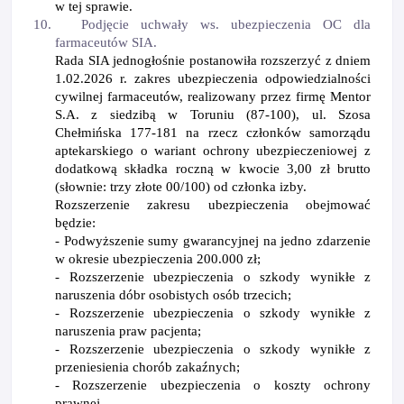
w tej sprawie.
10.
Podjęcie uchwały ws. ubezpieczenia OC dla
farmaceut
ó
w SIA.
Rada SIA jednogłośnie postanowiła rozszerzyć z dniem
1.02.2026 r. zakres ubezpieczenia odpowiedzialności
cywilnej farmaceut
ó
w, realizowany przez firmę Mentor
S.A. z siedzibą w Toruniu (87-100), ul. Szosa
Chełmińska 177-181 na rzecz członk
ó
w samorządu
aptekarskiego o wariant ochrony ubezpieczeniowej z
dodatkową składka roczną w kwocie 3,00 zł
brutto
(s
łownie: trzy złote 00/100) od członka izby.
Rozszerzenie zakresu ubezpieczenia obejmować
będzie:
- Podwyższenie sumy gwarancyjnej na jedno zdarzenie
w okresie ubezpieczenia 200.000 zł;
- Rozszerzenie ubezpieczenia o szkody wynikłe z
naruszenia d
ó
br osobistych os
ó
b trzecich;
- Rozszerzenie ubezpieczenia o szkody wynikłe z
naruszenia praw pacjenta;
- Rozszerzenie ubezpieczenia o szkody wynikłe z
przeniesienia chor
ó
b zakaźnych;
- Rozszerzenie ubezpieczenia o koszty ochrony
prawnej,