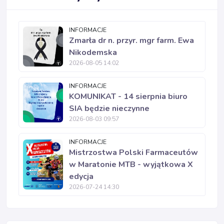
INFORMACJE
Zmarła dr n. przyr. mgr farm. Ewa
Nikodemska
2026-08-05 14:02
INFORMACJE
KOMUNIKAT - 14 sierpnia biuro
SIA będzie nieczynne
2026-08-03 09:57
INFORMACJE
Mistrzostwa Polski Farmaceutów
w Maratonie MTB - wyjątkowa X
edycja
2026-07-24 14:30